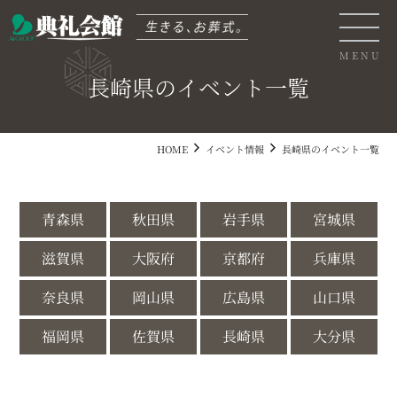
長崎県のイベント一覧
0120-04-05-06
HOME
イベント情報
長崎県のイベント一覧
青森県
秋田県
岩手県
宮城県
chevron_right
chevron_right
spa
map
供花を注文
弔文の申込
滋賀県
大阪府
京都府
兵庫県
奈良県
岡山県
広島県
山口県
サイト内検索
福岡県
佐賀県
長崎県
大分県