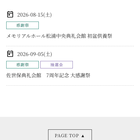
生きる、お葬式
2026-08-15(土)
会館（斎場）を探す
メモリアルホール松浦中央典礼会館 初盆供養祭
料金プラン
2026-09-05(土)
事前相談
佐世保典礼会館 7周年記念 大感謝祭
はじめての葬儀
（喪主・ご遺族様）
はじめての葬儀
（参列者様）
イベント情報
PAGE TOP ▲
お知らせ