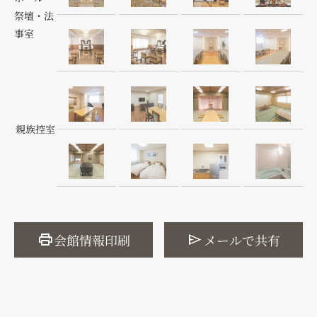
祭壇・法
事室
親族控室
print
send
会館情報印刷
メールで共有