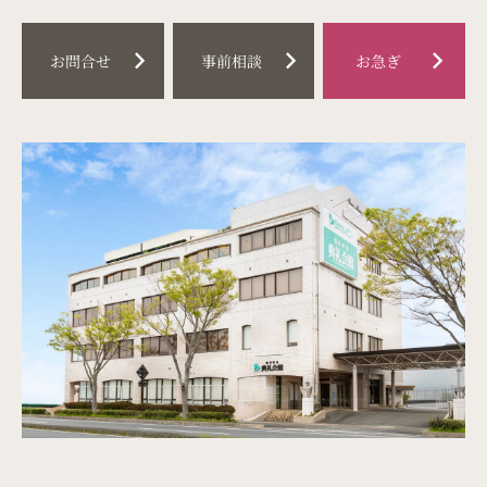
料金プラン
chevron_right
chevron_right
chevron_right
お問合せ
事前相談
お急ぎ
事前相談
はじめての葬儀
（喪主・ご遺族様）
はじめての葬儀
（参列者様）
イベント情報
お知らせ
お急ぎの方
お客様の声