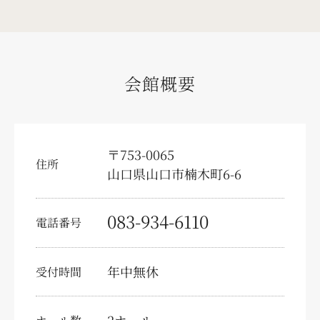
求人情報
会員様募集
会館概要
少額短期保険
葬儀の豆知識
〒753-0065
テレビコマーシャル
住所
山口県山口市楠木町6-6
お問い合わせ・資料請求
083-934-6110
電話番号
事前相談予約
供花注文
年中無休
受付時間
弔文申込