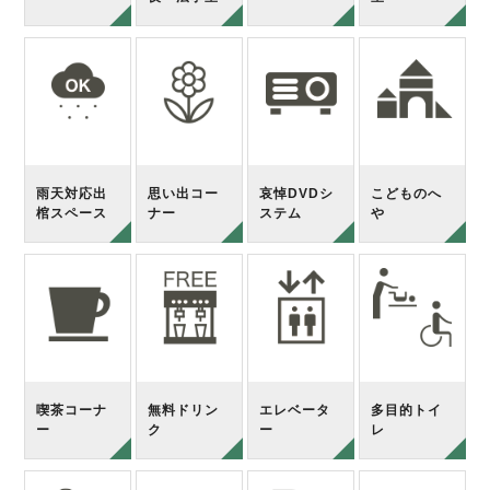
雨天対応出
思い出コー
哀悼DVDシ
こどものへ
棺スペース
ナー
ステム
や
喫茶コーナ
無料ドリン
エレベータ
多目的トイ
ー
ク
ー
レ