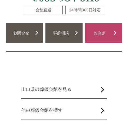
会館直通
24時間365日対応
chevron_right
chevron_right
chevron_right
お問合せ
事前相談
お急ぎ
chevron_right
山口県の葬儀会館を見る
chevron_right
他の葬儀会館を探す