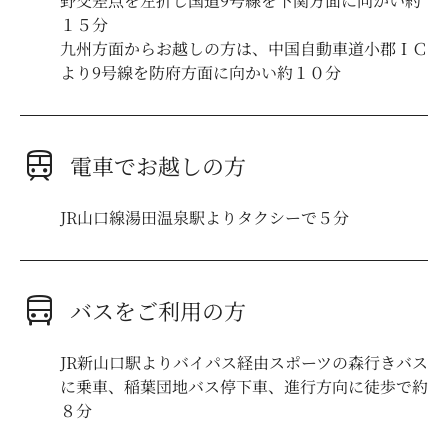
野交差点を左折し国道9号線を下関方面に向かい約
１５分
九州方面からお越しの方は、中国自動車道小郡ＩＣ
より9号線を防府方面に向かい約１０分
train
電車でお越しの方
JR山口線湯田温泉駅よりタクシーで５分
directions_bus
バスをご利用の方
JR新山口駅よりバイパス経由スポーツの森行きバス
に乗車、稲葉団地バス停下車、進行方向に徒歩で約
８分