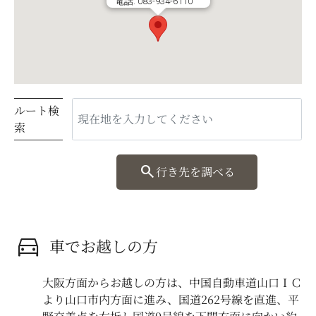
電話: 083-934-6110
ルート検
索
search
行き先を調べる
directions_car
車でお越しの方
大阪方面からお越しの方は、中国自動車道山口ＩＣ
より山口市内方面に進み、国道262号線を直進、平