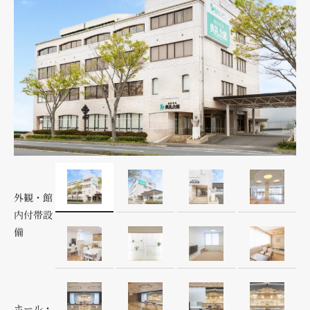
外観・館
内付帯設
備
ホール・