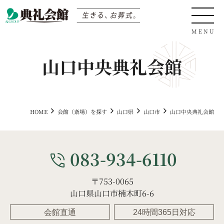
山口中央典礼会館
0120-04-05-06
HOME
会館（斎場）を探す
山口県
山口市
山口中央典礼会館
サイト内検索
083-934-6110
phone_in_talk
〒753-0065
生きる、お葬式
山口県山口市楠木町6-6
会館直通
24時間365日対応
会館（斎場）を探す