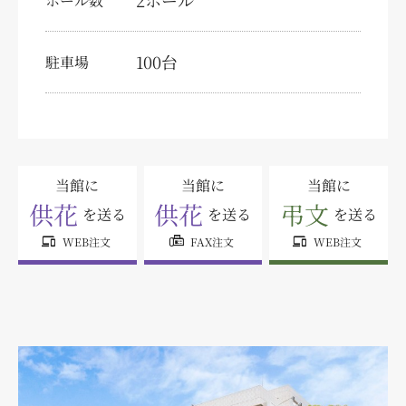
2ホール
ホール数
特定商取引法に関する表示
個人情報の取り扱いについて
100台
駐車場
サイトマップ
当館に
当館に
当館に
供花
供花
弔文
を送る
を送る
を送る
devices
fax
devices
WEB注文
FAX注文
WEB注文