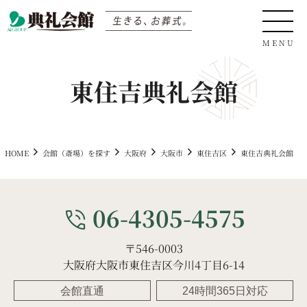
東住吉典礼会館
0120-04-05-06
HOME
会館（斎場）を探す
大阪府
大阪市
東住吉区
東住吉典礼会館
サイト内検索
06-4305-4575
phone_in_talk
〒546-0003
生きる、お葬式
大阪府大阪市東住吉区今川4丁目6-14
会館直通
24時間365日対応
会館（斎場）を探す