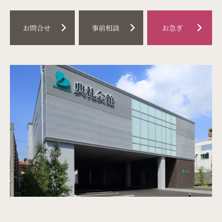
料金プラン
chevron_right
chevron_right
chevron_right
お問合せ
事前相談
お急ぎ
事前相談
はじめての葬儀
（喪主・ご遺族様）
はじめての葬儀
（参列者様）
イベント情報
お知らせ
お急ぎの方
お客様の声