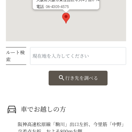
電話: 06-4305-4575
ルート検
索
search
行き先を調べる
directions_car
車でお越しの方
阪神高速松原線「駒川」出口左折、今里筋「中野」
交差点左折、およそ800ｍ左側