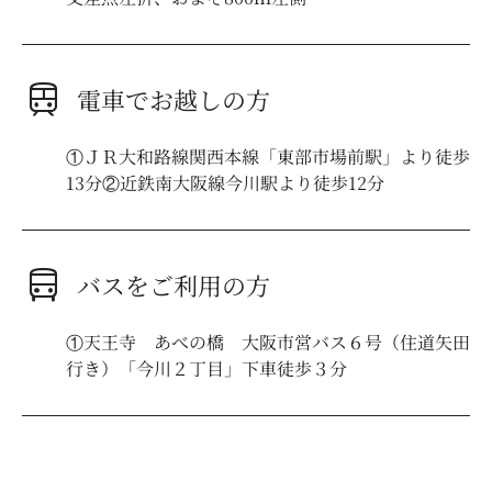
train
電車でお越しの方
①ＪＲ大和路線関西本線「東部市場前駅」より徒歩
13分②近鉄南大阪線今川駅より徒歩12分
directions_bus
バスをご利用の方
①天王寺 あべの橋 大阪市営バス６号（住道矢田
行き）「今川２丁目」下車徒歩３分