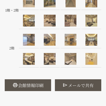
1階・2階
2階
print
send
会館情報印刷
メールで共有