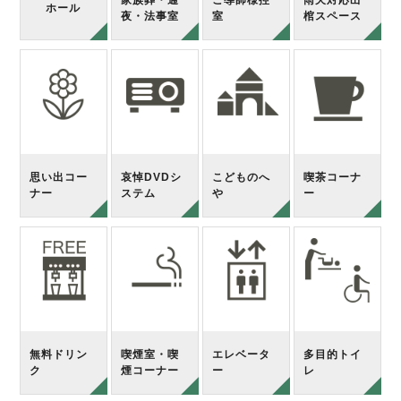
家族葬・通
ご導師様控
雨天対応出
ホール
夜・法事室
室
棺スペース
思い出コー
哀悼DVDシ
こどものへ
喫茶コーナ
ナー
ステム
や
ー
無料ドリン
喫煙室・喫
エレベータ
多目的トイ
ク
煙コーナー
ー
レ