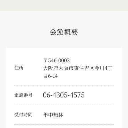
求人情報
会員様募集
会館概要
少額短期保険
葬儀の豆知識
〒546-0003
テレビコマーシャル
大阪府大阪市東住吉区今川4丁
住所
目6-14
お問い合わせ・資料請求
事前相談予約
06-4305-4575
電話番号
供花注文
年中無休
受付時間
弔文申込