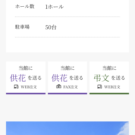
特定商取引法に関する表示
1ホール
ホール数
個人情報の取り扱いについて
50台
駐車場
サイトマップ
当館に
当館に
当館に
供花
供花
弔文
を送る
を送る
を送る
devices
fax
devices
WEB注文
FAX注文
WEB注文