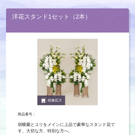
洋花スタンド1セット（2本）
photo_size_select_large
画像拡大
商品番号：
胡蝶蘭とユリをメインに上品で豪華なスタンド花で
す。大切な方、特別な方へ。