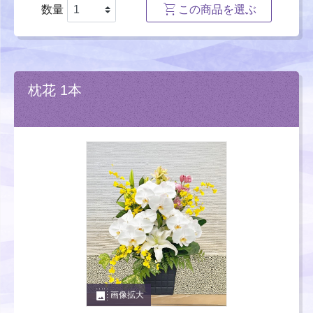
数量
この商品を選ぶ
枕花 1本
photo_size_select_large
画像拡大