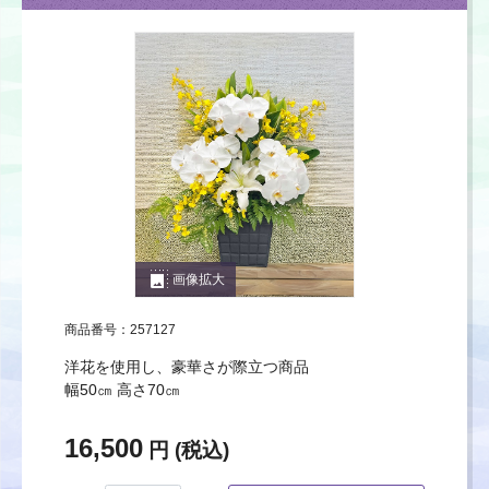
photo_size_select_large
画像拡大
商品番号：257127
洋花を使用し、豪華さが際立つ商品
幅50㎝ 高さ70㎝
16,500
円 (税込)