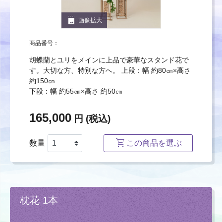
photo_size_select_large
画像拡大
商品番号：
胡蝶蘭とユリをメインに上品で豪華なスタンド花で
す。大切な方、特別な方へ。 上段：幅 約80㎝×高さ
約150㎝
下段：幅 約55㎝×高さ 約50㎝
165,000
円 (税込)
数量
この商品を選ぶ
枕花 1本