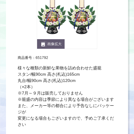
photo_size_select_large
画像拡大
商品番号：651792
様々な種類の新鮮な果物を詰め合わせた盛籠
スタン/幅90cm 高さ(札込)165cm
丸台/幅90cm 高さ(札込)120cm
（×2本）
※7月～９月は販売しておりません
※籠盛の内容は季節により異なる場合がございます
また、メーカー等の都合により予告なしにパッケー
ジが
変更になる場合もございますので、予めご了承くだ
さい