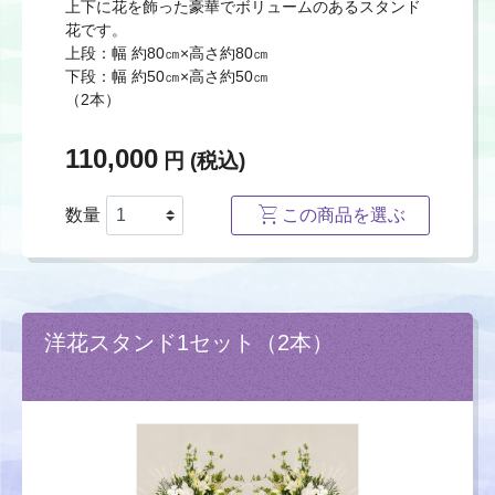
上下に花を飾った豪華でボリュームのあるスタンド
花です。
上段：幅 約80㎝×高さ約80㎝
下段：幅 約50㎝×高さ約50㎝
（2本）
110,000
円 (税込)
数量
この商品を選ぶ
洋花スタンド1セット（2本）