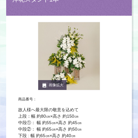
photo_size_select_large
画像拡大
商品番号：
故人様へ最大限の敬意を込めて
上段：幅 約80㎝×高さ 約150㎝
中段①： 幅 約55㎝×高さ 約45㎝
中段②： 幅 約65㎝×高さ 約50㎝
下段 : 幅 約65㎝×高さ 約40㎝