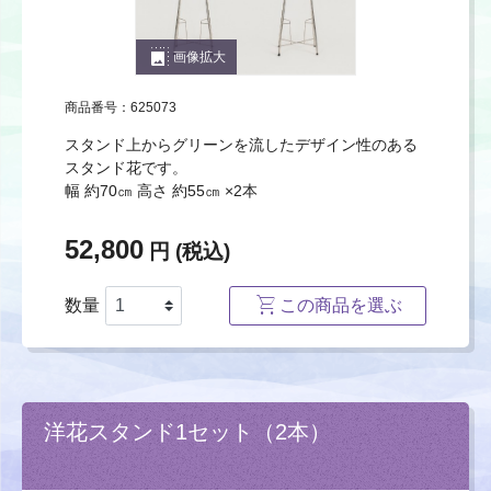
photo_size_select_large
画像拡大
商品番号：625073
スタンド上からグリーンを流したデザイン性のある
スタンド花です。
幅 約70㎝ 高さ 約55㎝ ×2本
52,800
円 (税込)
数量
この商品を選ぶ
洋花スタンド1セット（2本）