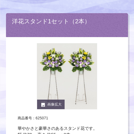
洋花スタンド1セット（2本）
photo_size_select_large
画像拡大
商品番号：625071
華やかさと豪華さのあるスタンド花です。