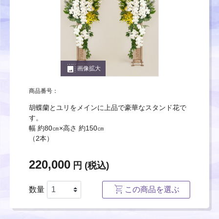
photo_size_select_large
画像拡大
商品番号：
胡蝶蘭とユリをメインに上品で豪華なスタンド花で
す。
幅 約80㎝×高さ 約150㎝
（2本）
220,000
円 (税込)
数量
この商品を選ぶ