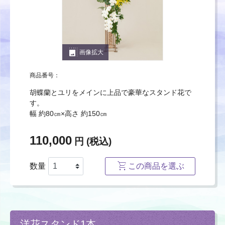
photo_size_select_large
画像拡大
商品番号：
胡蝶蘭とユリをメインに上品で豪華なスタンド花で
す。
幅 約80㎝×高さ 約150㎝
110,000
円 (税込)
数量
この商品を選ぶ
洋花スタンド1本