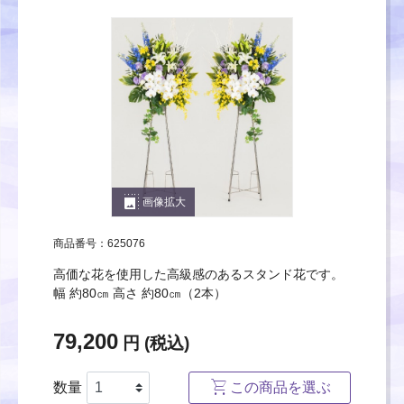
photo_size_select_large
画像拡大
商品番号：625076
高価な花を使用した高級感のあるスタンド花です。
幅 約80㎝ 高さ 約80㎝（2本）
79,200
円 (税込)
数量
この商品を選ぶ