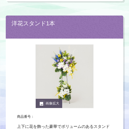
洋花スタンド1本
photo_size_select_large
画像拡大
商品番号：
上下に花を飾った豪華でボリュームのあるスタンド