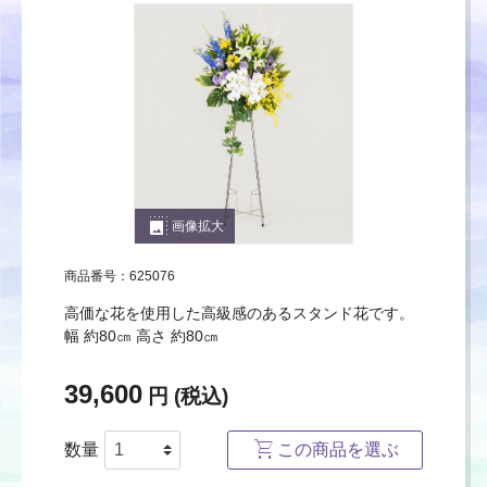
photo_size_select_large
画像拡大
商品番号：625076
高価な花を使用した高級感のあるスタンド花です。
幅 約80㎝ 高さ 約80㎝
39,600
円 (税込)
数量
この商品を選ぶ