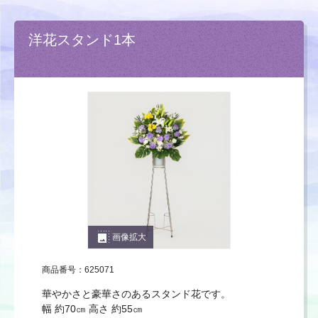
洋花スタンド1本
photo_size_select_large
画像拡大
商品番号：625071
華やかさと豪華さのあるスタンド花です。
幅 約70㎝ 高さ 約55㎝