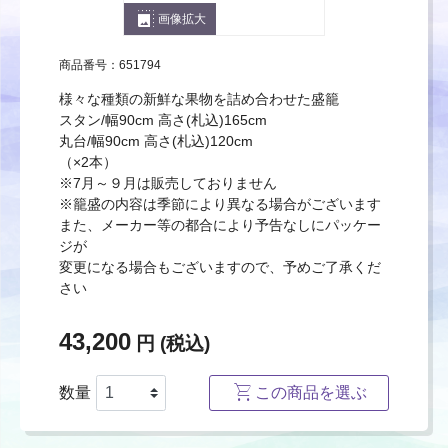
photo_size_select_large
画像拡大
商品番号：651794
様々な種類の新鮮な果物を詰め合わせた盛籠
スタン/幅90cm 高さ(札込)165cm
丸台/幅90cm 高さ(札込)120cm
（×2本）
※7月～９月は販売しておりません
※籠盛の内容は季節により異なる場合がございます
また、メーカー等の都合により予告なしにパッケー
ジが
変更になる場合もございますので、予めご了承くだ
さい
43,200
円 (税込)
数量
この商品を選ぶ