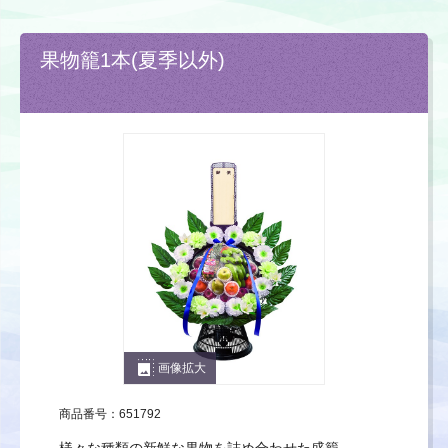
果物籠1本(夏季以外)
photo_size_select_large
画像拡大
商品番号：651792
様々な種類の新鮮な果物を詰め合わせた盛籠