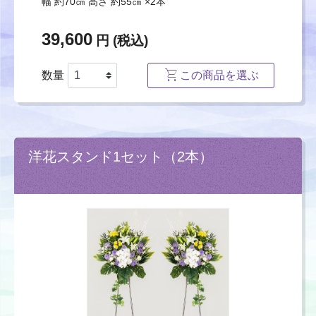
幅 約70㎝ 高さ 約55㎝ ×2本
39,600
円 (税込)
数量
この商品を選ぶ
洋花スタンド1セット（2本）