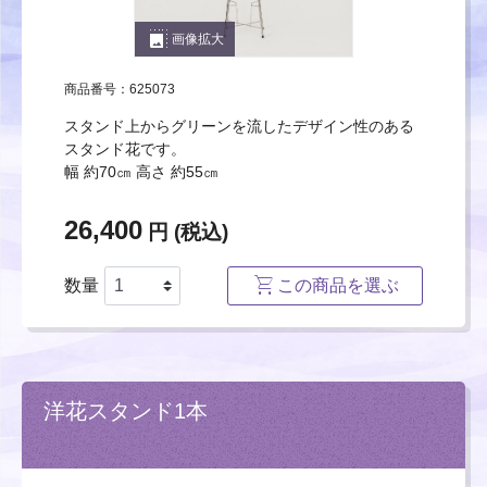
photo_size_select_large
画像拡大
商品番号：625073
スタンド上からグリーンを流したデザイン性のある
スタンド花です。
幅 約70㎝ 高さ 約55㎝
26,400
円 (税込)
数量
この商品を選ぶ
洋花スタンド1本