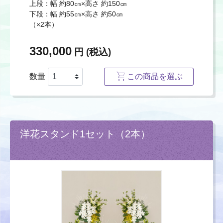
上段：幅 約80㎝×高さ 約150㎝
下段：幅 約55㎝×高さ 約50㎝
（×2本）
330,000
円 (税込)
数量
この商品を選ぶ
洋花スタンド1セット（2本）