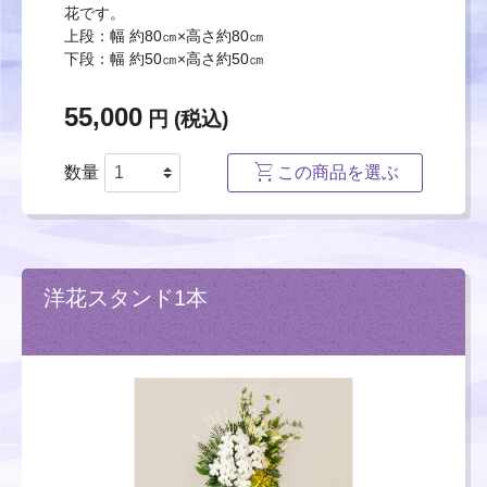
花です。
上段：幅 約80㎝×高さ約80㎝
下段：幅 約50㎝×高さ約50㎝
55,000
円 (税込)
数量
この商品を選ぶ
洋花スタンド1本