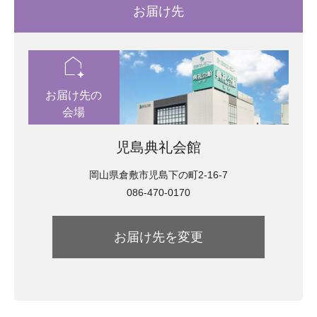
お届け先
location_automation
お届け先の
会場
児島典礼会館
岡山県倉敷市児島下の町2-16-7
086-470-0170
お届け先を変更