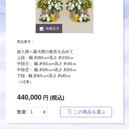
photo_size_select_large
画像拡大
商品番号：
故人様へ最大限の敬意を込めて
上段：幅 約80㎝×高さ 約150㎝
中段①： 幅 約55㎝×高さ 約45㎝
中段②： 幅 約65㎝×高さ 約50㎝
下段 : 幅 約65㎝×高さ 約40㎝
（×2本）
440,000
円 (税込)
数量
この商品を選ぶ