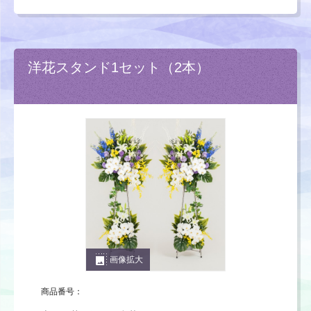
洋花スタンド1セット（2本）
photo_size_select_large
画像拡大
商品番号：