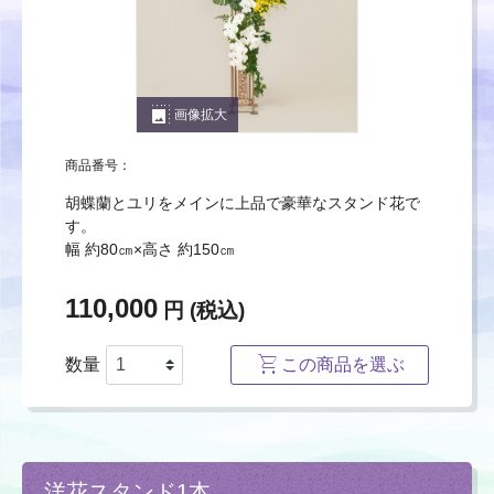
photo_size_select_large
画像拡大
商品番号：
胡蝶蘭とユリをメインに上品で豪華なスタンド花で
す。
幅 約80㎝×高さ 約150㎝
110,000
円 (税込)
数量
この商品を選ぶ
洋花スタンド1本