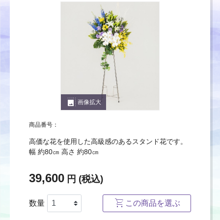
photo_size_select_large
画像拡大
商品番号：
高価な花を使用した高級感のあるスタンド花です。
幅 約80㎝ 高さ 約80㎝
39,600
円 (税込)
数量
この商品を選ぶ