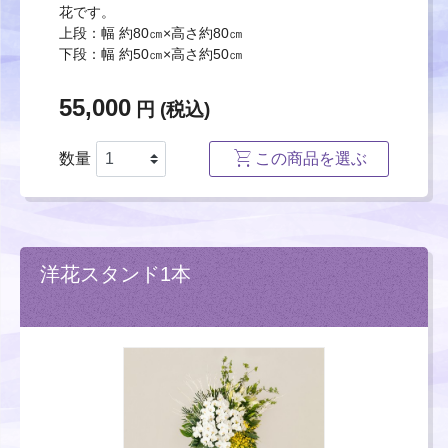
花です。
上段：幅 約80㎝×高さ約80㎝
下段：幅 約50㎝×高さ約50㎝
55,000
円 (税込)
数量
この商品を選ぶ
洋花スタンド1本