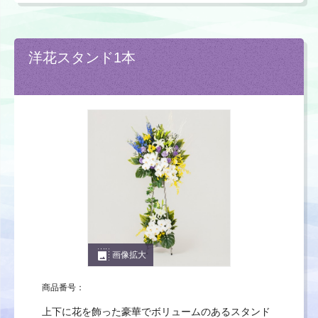
洋花スタンド1本
photo_size_select_large
画像拡大
商品番号：
上下に花を飾った豪華でボリュームのあるスタンド