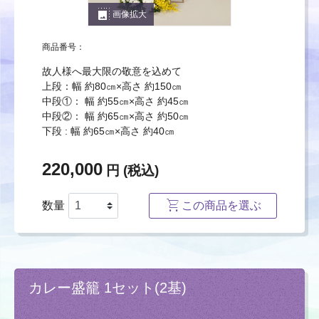
photo_size_select_large
画像拡大
商品番号：
故人様へ最大限の敬意を込めて
上段：幅 約80㎝×高さ 約150㎝
中段①： 幅 約55㎝×高さ 約45㎝
中段②： 幅 約65㎝×高さ 約50㎝
下段 : 幅 約65㎝×高さ 約40㎝
220,000
円 (税込)
数量
この商品を選ぶ
カレー盛籠 1セット(2基)