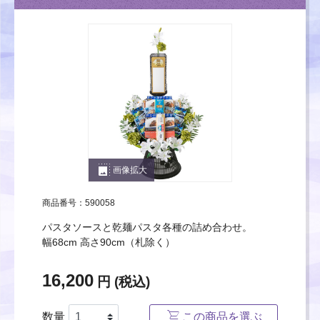
photo_size_select_large
画像拡大
商品番号：590058
パスタソースと乾麺パスタ各種の詰め合わせ。
幅68cm 高さ90cm（札除く）
16,200
円 (税込)
数量
この商品を選ぶ