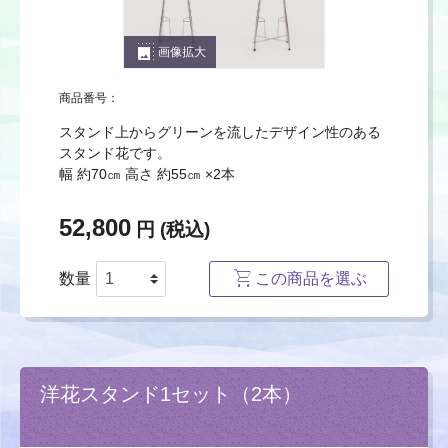
photo_size_select_large
画像拡大
商品番号：
スタンド上からグリーンを流したデザイン性のある
スタンド花です。
幅 約70㎝ 高さ 約55㎝ ×2本
52,800
円 (税込)
数量
この商品を選ぶ
洋花スタンド1セット（2本）