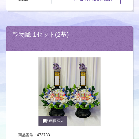
乾物籠 1セット(2基)
photo_size_select_large
画像拡大
商品番号：473733