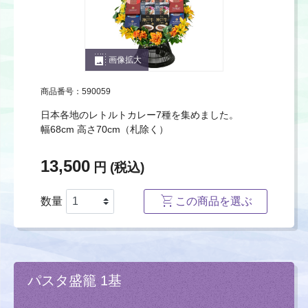
photo_size_select_large
画像拡大
商品番号：590059
日本各地のレトルトカレー7種を集めました。
幅68cm 高さ70cm（札除く）
13,500
円 (税込)
数量
この商品を選ぶ
パスタ盛籠 1基