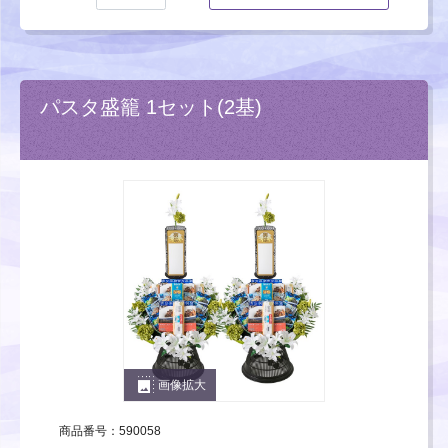
パスタ盛籠 1セット(2基)
photo_size_select_large
画像拡大
商品番号：590058