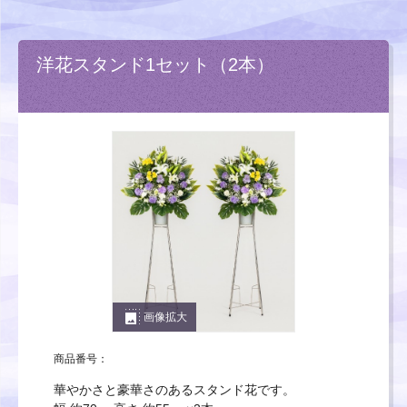
洋花スタンド1セット（2本）
photo_size_select_large
画像拡大
商品番号：
華やかさと豪華さのあるスタンド花です。