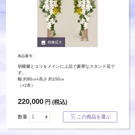
photo_size_select_large
画像拡大
商品番号：
胡蝶蘭とユリをメインに上品で豪華なスタンド花で
す。
幅 約80㎝×高さ 約150㎝
（×2本）
220,000
円 (税込)
数量
この商品を選ぶ