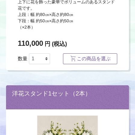
上下に花を飾った豪華でボリュームのあるスタンド
花です。
上段：幅 約80㎝×高さ約80㎝
下段：幅 約50㎝×高さ約50㎝
（×2本）
110,000
円 (税込)
数量
この商品を選ぶ
洋花スタンド1セット（2本）