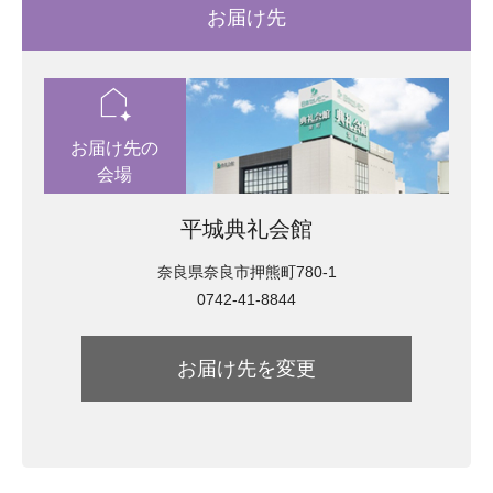
お届け先
location_automation
お届け先の
会場
平城典礼会館
奈良県奈良市押熊町780-1
0742-41-8844
お届け先を変更