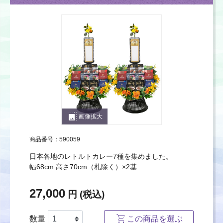
photo_size_select_large
画像拡大
商品番号：590059
日本各地のレトルトカレー7種を集めました。
幅68cm 高さ70cm（札除く）×2基
27,000
円 (税込)
数量
この商品を選ぶ