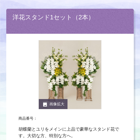
洋花スタンド1セット（2本）
photo_size_select_large
画像拡大
商品番号：
胡蝶蘭とユリをメインに上品で豪華なスタンド花で
す。大切な方、特別な方へ。