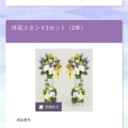
洋花スタンド1セット（2本）
photo_size_select_large
画像拡大
商品番号：