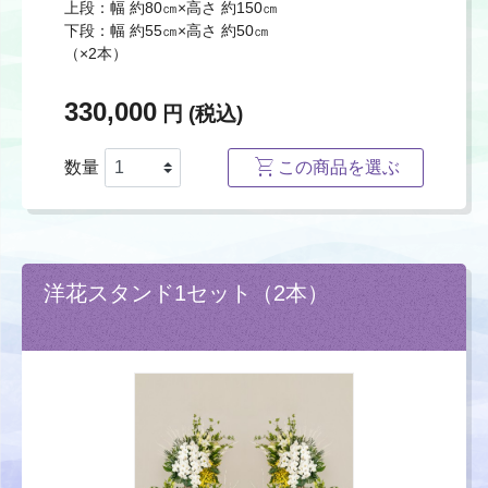
上段：幅 約80㎝×高さ 約150㎝
下段：幅 約55㎝×高さ 約50㎝
（×2本）
330,000
円 (税込)
数量
この商品を選ぶ
洋花スタンド1セット（2本）