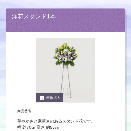
洋花スタンド1本
photo_size_select_large
画像拡大
商品番号：
華やかさと豪華さのあるスタンド花です。
幅 約70㎝ 高さ 約55㎝