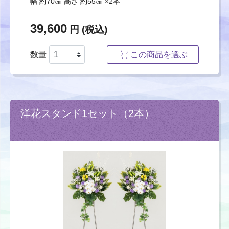
幅 約70㎝ 高さ 約55㎝ ×2本
39,600
円 (税込)
数量
この商品を選ぶ
洋花スタンド1セット（2本）