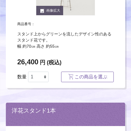
photo_size_select_large
画像拡大
商品番号：
スタンド上からグリーンを流したデザイン性のある
スタンド花です。
幅 約70㎝ 高さ 約55㎝
26,400
円 (税込)
数量
この商品を選ぶ
洋花スタンド1本