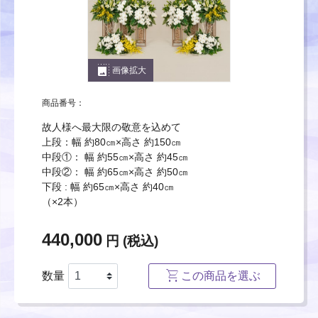
photo_size_select_large
画像拡大
商品番号：
故人様へ最大限の敬意を込めて
上段：幅 約80㎝×高さ 約150㎝
中段①： 幅 約55㎝×高さ 約45㎝
中段②： 幅 約65㎝×高さ 約50㎝
下段 : 幅 約65㎝×高さ 約40㎝
（×2本）
440,000
円 (税込)
数量
この商品を選ぶ