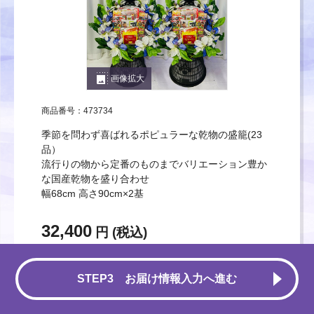
photo_size_select_large
画像拡大
商品番号：473734
季節を問わず喜ばれるポピュラーな乾物の盛籠(23
品）
流行りの物から定番のものまでバリエーション豊か
な国産乾物を盛り合わせ
幅68cm 高さ90cm×2基
32,400
円 (税込)
数量
この商品を選ぶ
STEP3 お届け情報入力へ進む