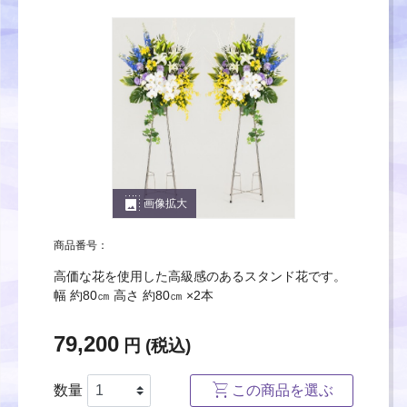
photo_size_select_large
画像拡大
商品番号：
高価な花を使用した高級感のあるスタンド花です。
幅 約80㎝ 高さ 約80㎝ ×2本
79,200
円 (税込)
数量
この商品を選ぶ