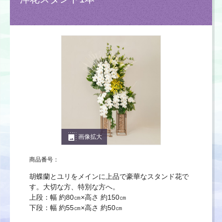
photo_size_select_large
画像拡大
商品番号：
胡蝶蘭とユリをメインに上品で豪華なスタンド花で
す。大切な方、特別な方へ。
上段：幅 約80㎝×高さ 約150㎝
下段：幅 約55㎝×高さ 約50㎝