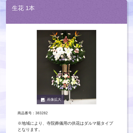
生花 1本
photo_size_select_large
画像拡大
商品番号：383282
※地域により、寺院葬儀用の供花はダルマ籠タイプ
となります。