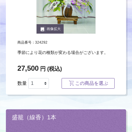
photo_size_select_large
画像拡大
商品番号：324292
季節により花の種類が変わる場合がございます。
27,500
円 (税込)
数量
この商品を選ぶ
盛籠（線香）1本