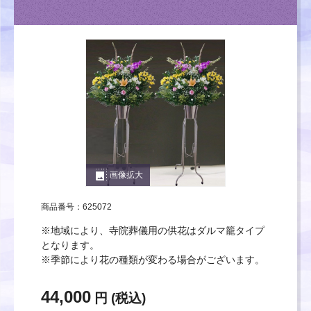
photo_size_select_large
画像拡大
商品番号：625072
※地域により、寺院葬儀用の供花はダルマ籠タイプ
となります。
※季節により花の種類が変わる場合がございます。
44,000
円 (税込)