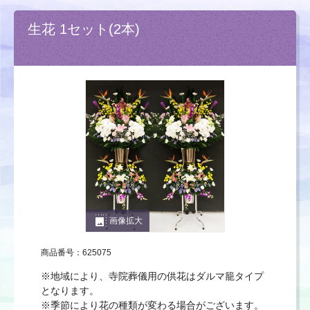
生花 1セット(2本)
photo_size_select_large
画像拡大
商品番号：625075
※地域により、寺院葬儀用の供花はダルマ籠タイプ
となります。
※季節により花の種類が変わる場合がございます。