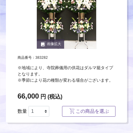
photo_size_select_large
画像拡大
商品番号：383282
※地域により、寺院葬儀用の供花はダルマ籠タイプ
となります。
※季節により花の種類が変わる場合がございます。
66,000
円 (税込)
数量
この商品を選ぶ