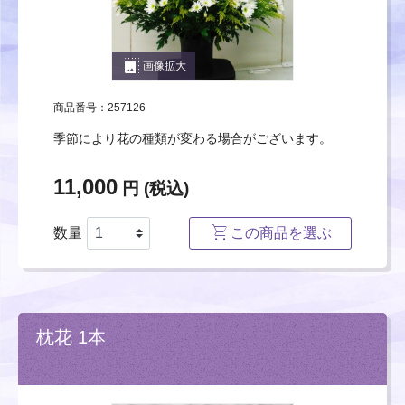
photo_size_select_large
画像拡大
商品番号：257126
季節により花の種類が変わる場合がございます。
11,000
円 (税込)
数量
この商品を選ぶ
枕花 1本