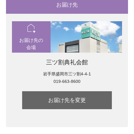
お届け先
location_automation
お届け先の
会場
三ツ割典礼会館
岩手県盛岡市三ツ割4-4-1
019-663-8600
お届け先を変更