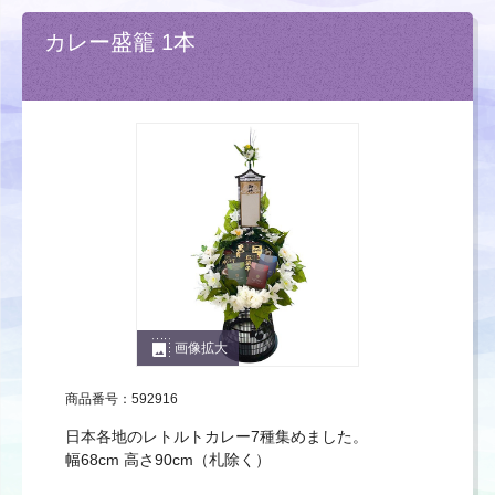
カレー盛籠 1本
photo_size_select_large
画像拡大
商品番号：592916
日本各地のレトルトカレー7種集めました。
幅68cm 高さ90cm（札除く）