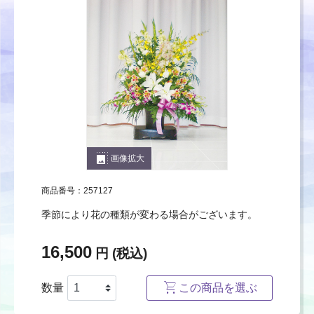
photo_size_select_large
画像拡大
商品番号：257127
季節により花の種類が変わる場合がございます。
16,500
円 (税込)
数量
この商品を選ぶ