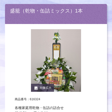
盛籠（乾物・缶詰ミックス）1本
photo_size_select_large
画像拡大
商品番号：616324
各種家庭用乾物・缶詰の詰合せ