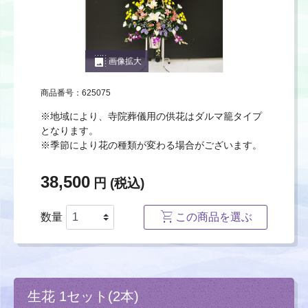
photo_size_select_large
画像拡大
商品番号：625075
※地域により、寺院葬儀用の供花はダルマ籠タイプ
となります。
※季節により花の種類が変わる場合がございます。
38,500
円 (税込)
数量
この商品を選ぶ
生花 1セット(2本)