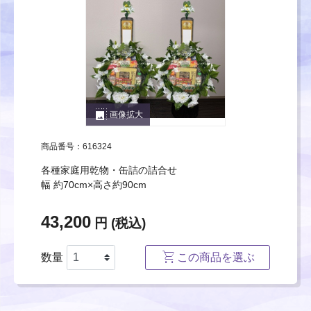
photo_size_select_large
画像拡大
商品番号：616324
各種家庭用乾物・缶詰の詰合せ
幅 約70cm×高さ約90cm
43,200
円 (税込)
数量
この商品を選ぶ