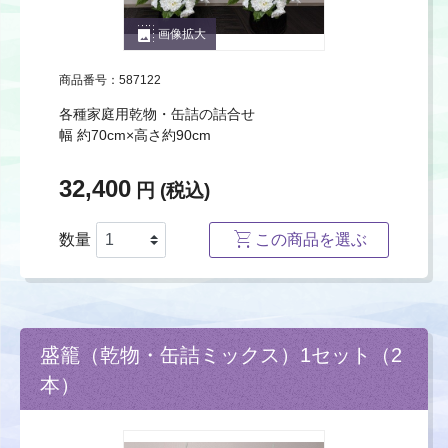
photo_size_select_large
画像拡大
商品番号：587122
各種家庭用乾物・缶詰の詰合せ
幅 約70cm×高さ約90cm
32,400
円 (税込)
数量
この商品を選ぶ
盛籠（乾物・缶詰ミックス）1セット（2
本）