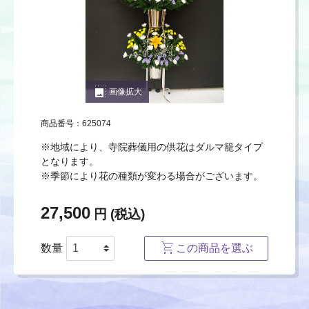
photo_size_select_large
画像拡大
商品番号：625074
※地域により、寺院葬儀用の供花はダルマ籠タイプ
となります。
※季節により花の種類が変わる場合がございます。
27,500
円 (税込)
数量
この商品を選ぶ