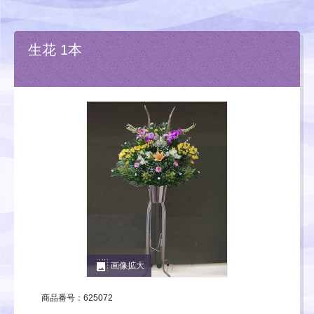
生花 1本
photo_size_select_large
画像拡大
商品番号：625072