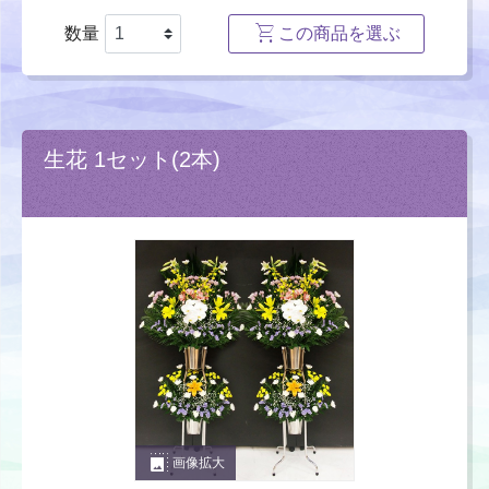
数量
この商品を選ぶ
生花 1セット(2本)
photo_size_select_large
画像拡大