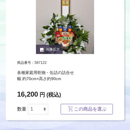
photo_size_select_large
画像拡大
商品番号：587122
各種家庭用乾物・缶詰の詰合せ
幅 約70cm×高さ約90cm
16,200
円 (税込)
数量
この商品を選ぶ