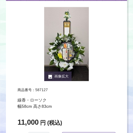
photo_size_select_large
画像拡大
商品番号：587127
線香・ローソク
幅58cm 高さ83cm
11,000
円 (税込)