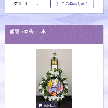
数量
この商品を選ぶ
盛籠（線香）1本
photo_size_select_large
画像拡大