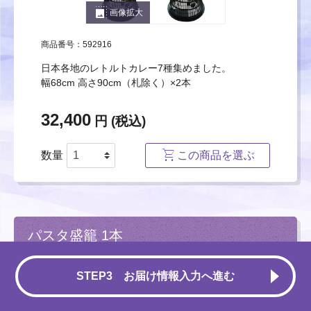
photo_size_select_large
画像拡大
商品番号：592916
日本各地のレトルトカレー7種集めました。
幅68cm 高さ90cm（札除く）×2本
32,400
円 (税込)
数量
この商品を選ぶ
パスタ盛籠 1本
STEP3 お届け情報入力へ進む