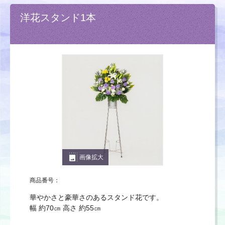
洋花スタンド1本
photo_size_select_large
画像拡大
商品番号：
華やかさと豪華さのあるスタンド花です。
幅 約70㎝ 高さ 約55㎝