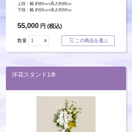
上段：幅 約80㎝×高さ約80㎝
下段：幅 約50㎝×高さ約50㎝
55,000
円 (税込)
数量
この商品を選ぶ
洋花スタンド1本