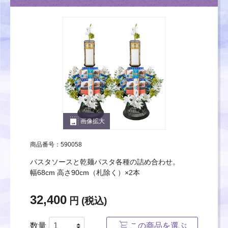
photo_size_select_large
画像拡大
商品番号：590058
パスタソースと乾麺パスタ各種の詰め合わせ。
幅68cm 高さ90cm（札除く）×2本
32,400
円 (税込)
数量
この商品を選ぶ