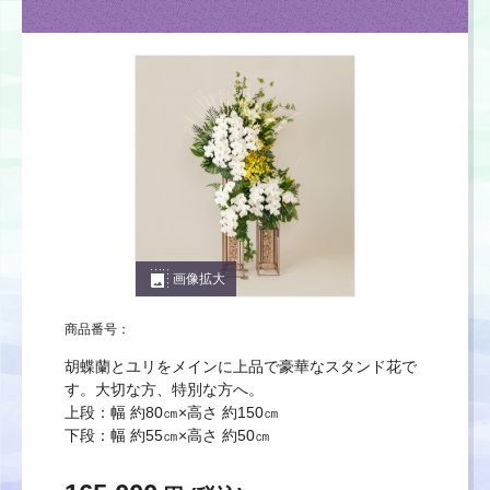
photo_size_select_large
画像拡大
商品番号：
胡蝶蘭とユリをメインに上品で豪華なスタンド花で
す。大切な方、特別な方へ。
上段：幅 約80㎝×高さ 約150㎝
下段：幅 約55㎝×高さ 約50㎝