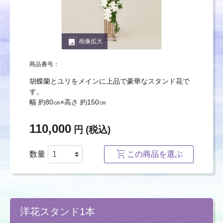
photo_size_select_large
画像拡大
商品番号：
胡蝶蘭とユリをメインに上品で豪華なスタンド花で
す。
幅 約80㎝×高さ 約150㎝
110,000
円 (税込)
数量
この商品を選ぶ
洋花スタンド1本