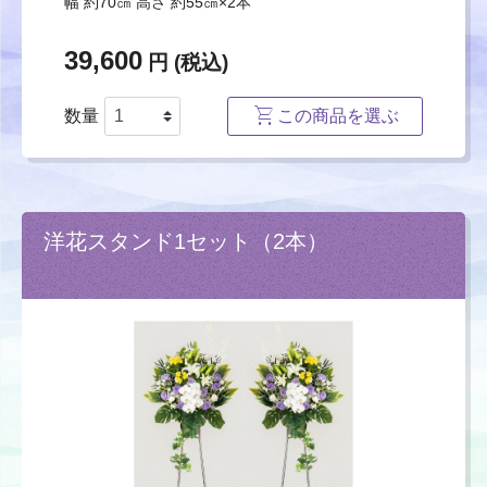
幅 約70㎝ 高さ 約55㎝×2本
39,600
円 (税込)
数量
この商品を選ぶ
洋花スタンド1セット（2本）