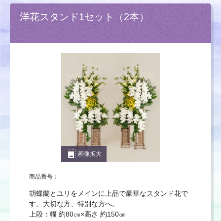
洋花スタンド1セット（2本）
photo_size_select_large
画像拡大
商品番号：
胡蝶蘭とユリをメインに上品で豪華なスタンド花で
す。大切な方、特別な方へ。
上段：幅 約80㎝×高さ 約150㎝