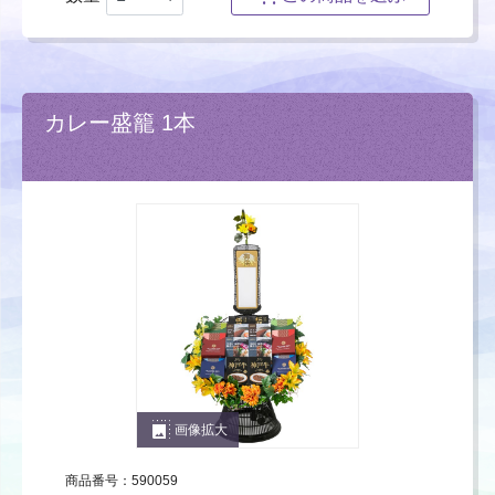
カレー盛籠 1本
photo_size_select_large
画像拡大
商品番号：590059