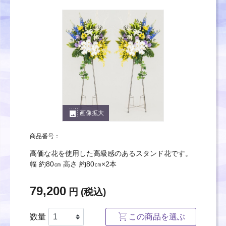
photo_size_select_large
画像拡大
商品番号：
高価な花を使用した高級感のあるスタンド花です。
幅 約80㎝ 高さ 約80㎝×2本
79,200
円 (税込)
数量
この商品を選ぶ