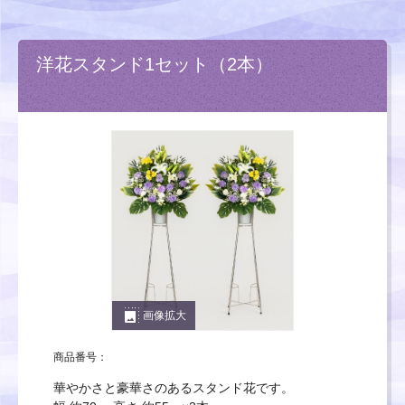
洋花スタンド1セット（2本）
photo_size_select_large
画像拡大
商品番号：
華やかさと豪華さのあるスタンド花です。