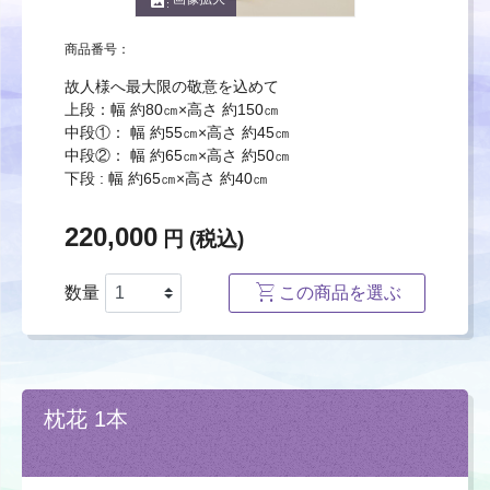
商品番号：
故人様へ最大限の敬意を込めて
上段：幅 約80㎝×高さ 約150㎝
中段①： 幅 約55㎝×高さ 約45㎝
中段②： 幅 約65㎝×高さ 約50㎝
下段 : 幅 約65㎝×高さ 約40㎝
220,000
円 (税込)
数量
この商品を選ぶ
枕花 1本