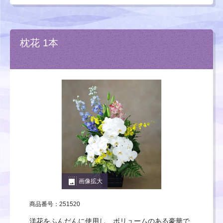
枕花 1本
photo_size_select_large
画像拡大
商品番号：251520
洋花をふんだんに使用し、ボリュームのある豪華で