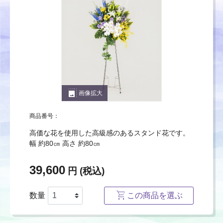
photo_size_select_large
画像拡大
商品番号：
高価な花を使用した高級感のあるスタンド花です。
幅 約80㎝ 高さ 約80㎝
39,600
円 (税込)
数量
この商品を選ぶ