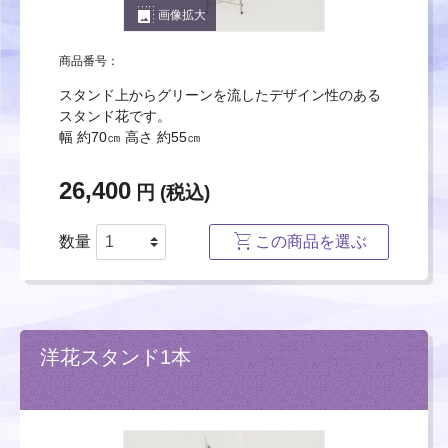
photo_size_select_large
画像拡大
商品番号：
スタンド上からグリーンを流したデザイン性のある
スタンド花です。
幅 約70㎝ 高さ 約55㎝
26,400
円 (税込)
数量
この商品を選ぶ
洋花スタンド1本