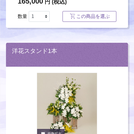
165,000
円 (税込)
数量
この商品を選ぶ
洋花スタンド1本
photo_size_select_large
画像拡大