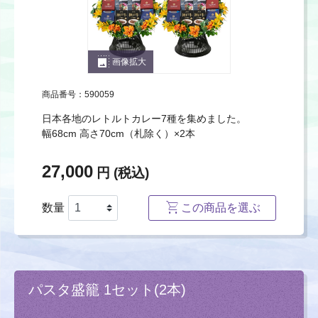
photo_size_select_large
画像拡大
商品番号：590059
日本各地のレトルトカレー7種を集めました。
幅68cm 高さ70cm（札除く）×2本
27,000
円 (税込)
数量
この商品を選ぶ
パスタ盛籠 1セット(2本)