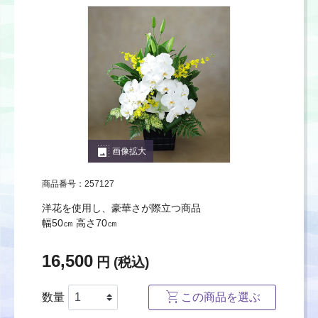
photo_size_select_large
画像拡大
商品番号：257127
洋花を使用し、豪華さが際立つ商品
幅50㎝ 高さ70㎝
16,500
円 (税込)
数量
この商品を選ぶ