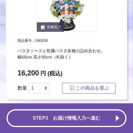
photo_size_select_large
画像拡大
商品番号：590058
パスタソースと乾麺パスタ各種の詰め合わせ。
幅68cm 高さ90cm（札除く）
16,200
円 (税込)
数量
この商品を選ぶ
STEP3 お届け情報入力へ進む
ピクルス盛籠 1セット（２本）