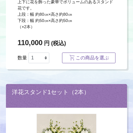
上下に花を飾った豪華でボリュームのあるスタンド
花です。
上段：幅 約80㎝×高さ約80㎝
下段：幅 約50㎝×高さ約50㎝
（×2本）
110,000
円 (税込)
数量
この商品を選ぶ
洋花スタンド1セット（2本）