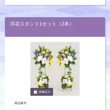
洋花スタンド1セット（2本）
photo_size_select_large
画像拡大
商品番号：