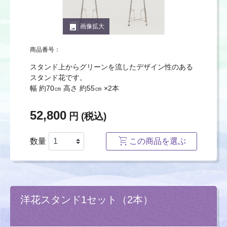
photo_size_select_large
画像拡大
商品番号：
スタンド上からグリーンを流したデザイン性のある
スタンド花です。
幅 約70㎝ 高さ 約55㎝ ×2本
52,800
円 (税込)
数量
この商品を選ぶ
洋花スタンド1セット（2本）