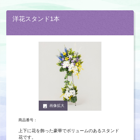
洋花スタンド1本
photo_size_select_large
画像拡大
商品番号：
上下に花を飾った豪華でボリュームのあるスタンド
花です。