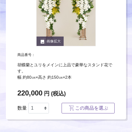
photo_size_select_large
画像拡大
商品番号：
胡蝶蘭とユリをメインに上品で豪華なスタンド花で
す。
幅 約80㎝×高さ 約150㎝×2本
220,000
円 (税込)
数量
この商品を選ぶ