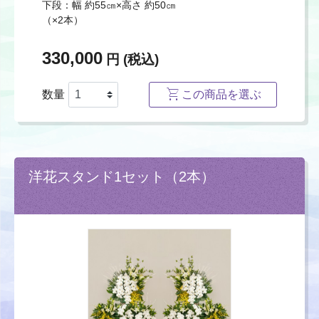
下段：幅 約55㎝×高さ 約50㎝
（×2本）
330,000
円 (税込)
数量
この商品を選ぶ
洋花スタンド1セット（2本）