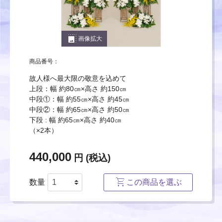
photo_size_select_large
画像拡大
商品番号：
故人様へ最大限の敬意を込めて
上段：幅 約80㎝×高さ 約150㎝
中段①：幅 約55㎝×高さ 約45㎝
中段②：幅 約65㎝×高さ 約50㎝
下段 : 幅 約65㎝×高さ 約40㎝
（×2本）
440,000
円 (税込)
数量
この商品を選ぶ