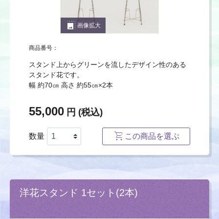
photo_size_select_large
画像拡大
商品番号：
スタンド上からグリーンを流したデザイン性のある
スタンド花です。
幅 約70㎝ 高さ 約55㎝×2本
55,000
円 (税込)
数量
この商品を選ぶ
洋花スタンド 1セット(2本)