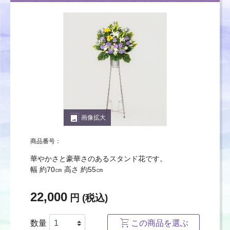
photo_size_select_large
画像拡大
商品番号：
華やかさと豪華さのあるスタンド花です。
幅 約70㎝ 高さ 約55㎝
22,000
円 (税込)
数量
この商品を選ぶ