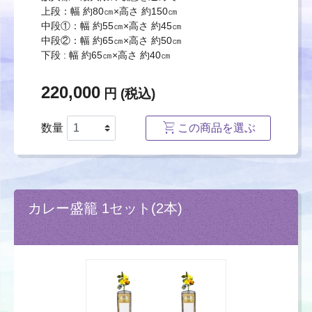
上段：幅 約80㎝×高さ 約150㎝
中段①：幅 約55㎝×高さ 約45㎝
中段②：幅 約65㎝×高さ 約50㎝
下段 : 幅 約65㎝×高さ 約40㎝
220,000
円 (税込)
数量
この商品を選ぶ
カレー盛籠 1セット(2本)