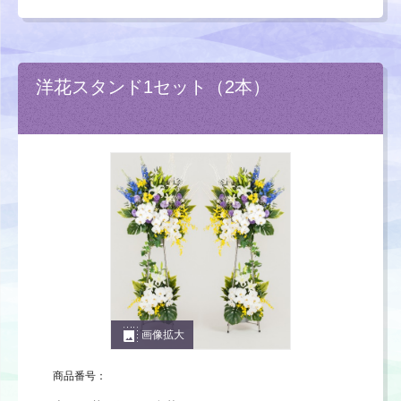
洋花スタンド1セット（2本）
photo_size_select_large
画像拡大
商品番号：