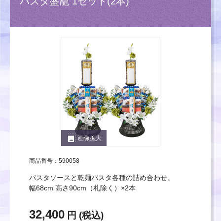
パスタ盛籠 1セット(2本)
photo_size_select_large
画像拡大
商品番号：590058
パスタソースと乾麺パスタ各種の詰め合わせ。
幅68cm 高さ90cm（札除く）×2本
32,400
円 (税込)