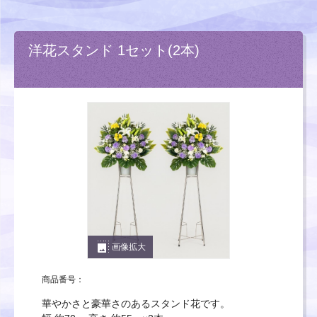
洋花スタンド 1セット(2本)
photo_size_select_large
画像拡大
商品番号：
華やかさと豪華さのあるスタンド花です。