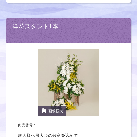
洋花スタンド1本
photo_size_select_large
画像拡大
商品番号：
故人様へ最大限の敬意を込めて