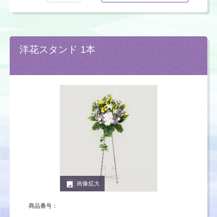
洋花スタンド 1本
photo_size_select_large
画像拡大
商品番号：