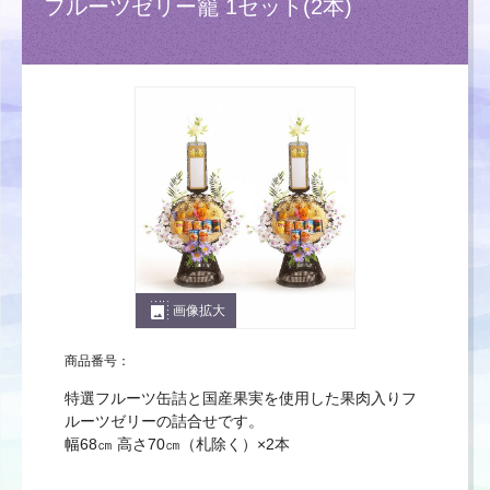
フルーツゼリー籠 1セット(2本)
photo_size_select_large
画像拡大
商品番号：
特選フルーツ缶詰と国産果実を使用した果肉入りフ
ルーツゼリーの詰合せです。
幅68㎝ 高さ70㎝（札除く）×2本