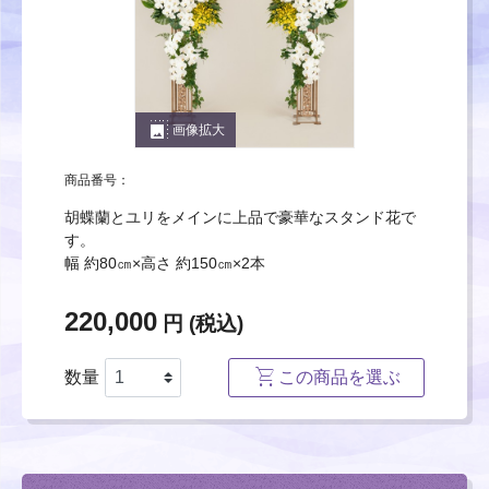
photo_size_select_large
画像拡大
商品番号：
胡蝶蘭とユリをメインに上品で豪華なスタンド花で
す。
幅 約80㎝×高さ 約150㎝×2本
220,000
円 (税込)
数量
この商品を選ぶ