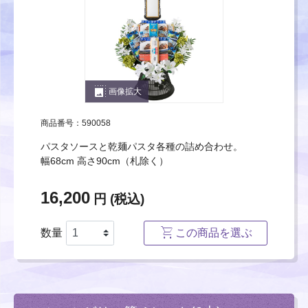
photo_size_select_large
画像拡大
商品番号：590058
パスタソースと乾麺パスタ各種の詰め合わせ。
幅68cm 高さ90cm（札除く）
16,200
円 (税込)
数量
この商品を選ぶ