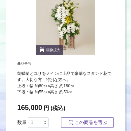
photo_size_select_large
画像拡大
商品番号：
胡蝶蘭とユリをメインに上品で豪華なスタンド花で
す。大切な方、特別な方へ。
上段：幅 約80㎝×高さ 約150㎝
下段：幅 約55㎝×高さ 約50㎝
165,000
円 (税込)
数量
この商品を選ぶ