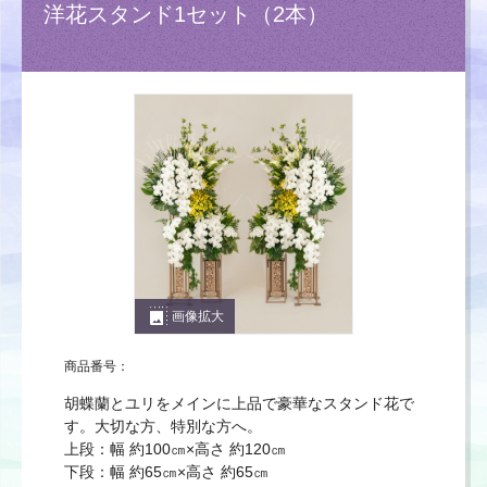
洋花スタンド1セット（2本）
photo_size_select_large
画像拡大
商品番号：
胡蝶蘭とユリをメインに上品で豪華なスタンド花で
す。大切な方、特別な方へ。
上段：幅 約100㎝×高さ 約120㎝
下段：幅 約65㎝×高さ 約65㎝