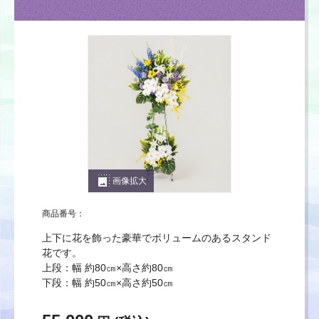
photo_size_select_large
画像拡大
商品番号：
上下に花を飾った豪華でボリュームのあるスタンド
花です。
上段：幅 約80㎝×高さ約80㎝
下段：幅 約50㎝×高さ約50㎝