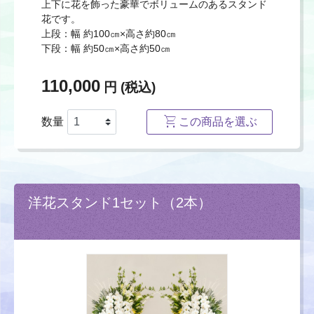
上下に花を飾った豪華でボリュームのあるスタンド
花です。
上段：幅 約100㎝×高さ約80㎝
下段：幅 約50㎝×高さ約50㎝
110,000
円 (税込)
数量
この商品を選ぶ
洋花スタンド1セット（2本）