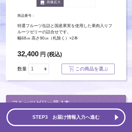
photo_size_select_large
画像拡大
商品番号：
特選フルーツ缶詰と国産果実を使用した果肉入りフ
ルーツゼリーの詰合せです。
幅68㎝ 高さ90㎝（札除く）×2本
32,400
円 (税込)
数量
この商品を選ぶ
フルーツゼリー籠 1本
STEP3 お届け情報入力へ進む