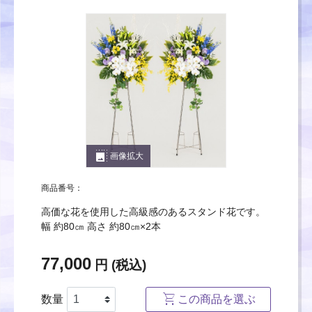
photo_size_select_large
画像拡大
商品番号：
高価な花を使用した高級感のあるスタンド花です。
幅 約80㎝ 高さ 約80㎝×2本
77,000
円 (税込)
数量
この商品を選ぶ