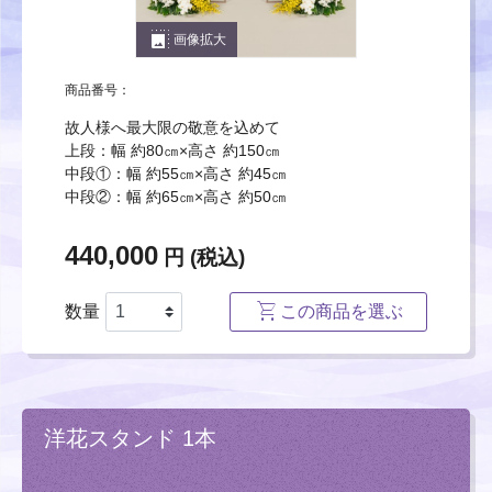
photo_size_select_large
画像拡大
商品番号：
故人様へ最大限の敬意を込めて
上段：幅 約80㎝×高さ 約150㎝
中段①：幅 約55㎝×高さ 約45㎝
中段②：幅 約65㎝×高さ 約50㎝
440,000
円 (税込)
数量
この商品を選ぶ
洋花スタンド 1本