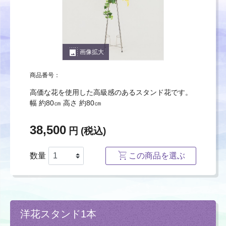
photo_size_select_large
画像拡大
商品番号：
高価な花を使用した高級感のあるスタンド花です。
幅 約80㎝ 高さ 約80㎝
38,500
円 (税込)
数量
この商品を選ぶ
洋花スタンド1本