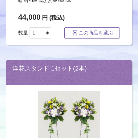
幅 約70㎝ 高さ 約55㎝×2本
44,000
円 (税込)
数量
この商品を選ぶ
洋花スタンド 1セット(2本)