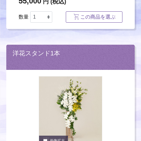
55,000
円 (税込)
数量
この商品を選ぶ
洋花スタンド1本
photo_size_select_large
画像拡大