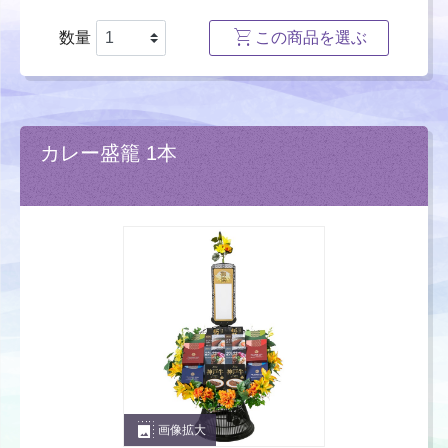
数量
この商品を選ぶ
カレー盛籠 1本
photo_size_select_large
画像拡大