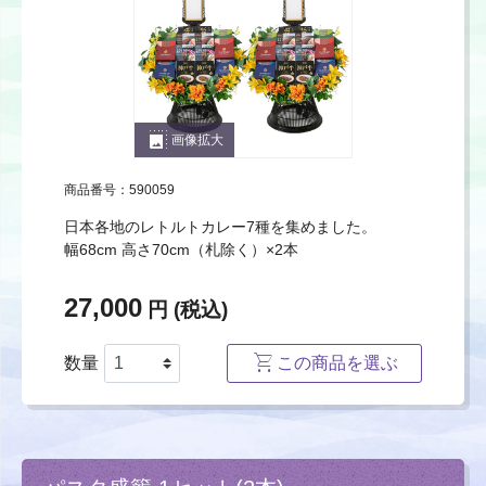
photo_size_select_large
画像拡大
商品番号：590059
日本各地のレトルトカレー7種を集めました。
幅68cm 高さ70cm（札除く）×2本
27,000
円 (税込)
数量
この商品を選ぶ