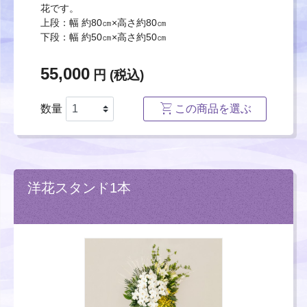
花です。
上段：幅 約80㎝×高さ約80㎝
下段：幅 約50㎝×高さ約50㎝
55,000
円 (税込)
数量
この商品を選ぶ
洋花スタンド1本