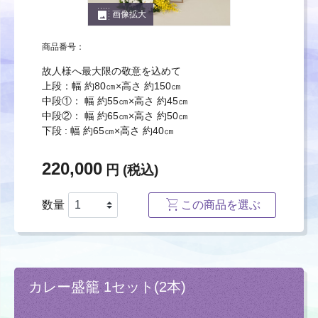
photo_size_select_large
画像拡大
商品番号：
故人様へ最大限の敬意を込めて
上段：幅 約80㎝×高さ 約150㎝
中段①： 幅 約55㎝×高さ 約45㎝
中段②： 幅 約65㎝×高さ 約50㎝
下段 : 幅 約65㎝×高さ 約40㎝
220,000
円 (税込)
数量
この商品を選ぶ
カレー盛籠 1セット(2本)