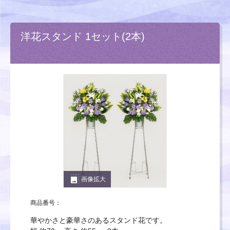
洋花スタンド 1セット(2本)
photo_size_select_large
画像拡大
商品番号：
華やかさと豪華さのあるスタンド花です。