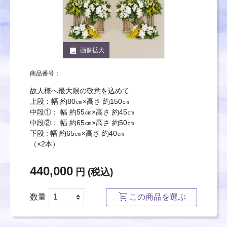
photo_size_select_large
画像拡大
商品番号：
故人様へ最大限の敬意を込めて
上段：幅 約80㎝×高さ 約150㎝
中段①： 幅 約55㎝×高さ 約45㎝
中段②： 幅 約65㎝×高さ 約50㎝
下段 : 幅 約65㎝×高さ 約40㎝
（×2本）
440,000
円 (税込)
数量
この商品を選ぶ