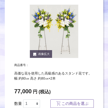
photo_size_select_large
画像拡大
商品番号：
高価な花を使用した高級感のあるスタンド花です。
幅 約80㎝ 高さ 約80㎝×2本
77,000
円 (税込)
数量
この商品を選ぶ