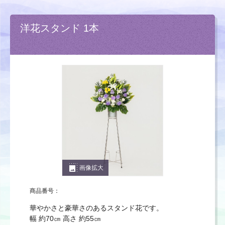
洋花スタンド 1本
photo_size_select_large
画像拡大
商品番号：
華やかさと豪華さのあるスタンド花です。
幅 約70㎝ 高さ 約55㎝