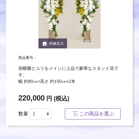
photo_size_select_large
画像拡大
商品番号：
胡蝶蘭とユリをメインに上品で豪華なスタンド花で
す。
幅 約80㎝×高さ 約150㎝×2本
220,000
円 (税込)
数量
この商品を選ぶ