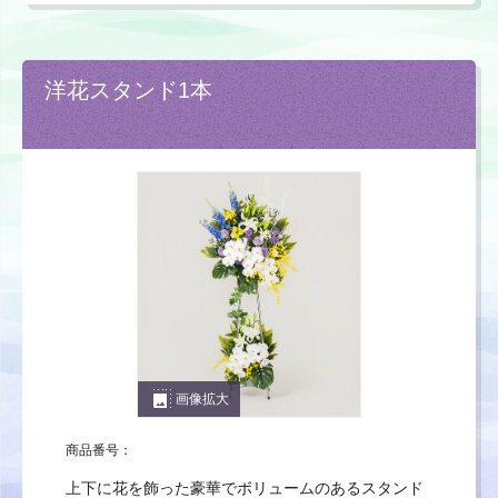
洋花スタンド1本
photo_size_select_large
画像拡大
商品番号：
上下に花を飾った豪華でボリュームのあるスタンド