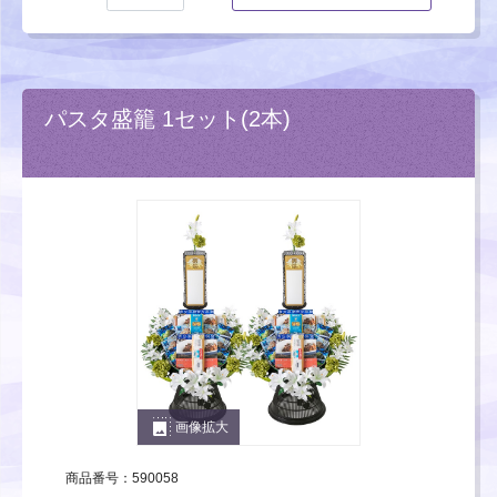
パスタ盛籠 1セット(2本)
photo_size_select_large
画像拡大
商品番号：590058