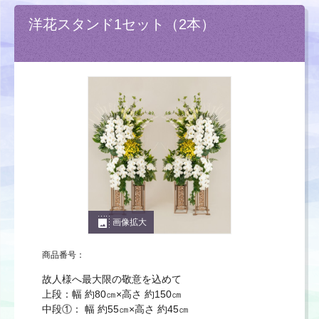
洋花スタンド1セット（2本）
photo_size_select_large
画像拡大
商品番号：
故人様へ最大限の敬意を込めて
上段：幅 約80㎝×高さ 約150㎝
中段①： 幅 約55㎝×高さ 約45㎝