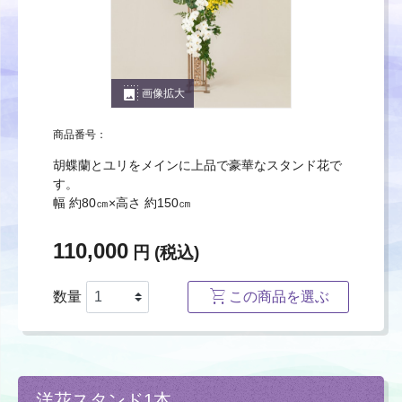
photo_size_select_large
画像拡大
商品番号：
胡蝶蘭とユリをメインに上品で豪華なスタンド花で
す。
幅 約80㎝×高さ 約150㎝
110,000
円 (税込)
数量
この商品を選ぶ
洋花スタンド1本