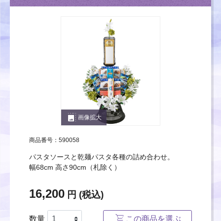
photo_size_select_large
画像拡大
商品番号：590058
パスタソースと乾麺パスタ各種の詰め合わせ。
幅68cm 高さ90cm（札除く）
16,200
円 (税込)
数量
この商品を選ぶ