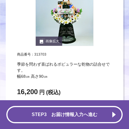
photo_size_select_large
画像拡大
商品番号：313703
季節を問わず喜ばれるポピュラーな乾物の詰合せで
す。
幅68㎝ 高さ90㎝
16,200
円 (税込)
数量
この商品を選ぶ
STEP3 お届け情報入力へ進む