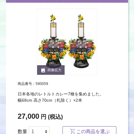
photo_size_select_large
画像拡大
商品番号：590059
日本各地のレトルトカレー7種を集めました。
幅68cm 高さ70cm（札除く）×2本
27,000
円 (税込)
数量
この商品を選ぶ