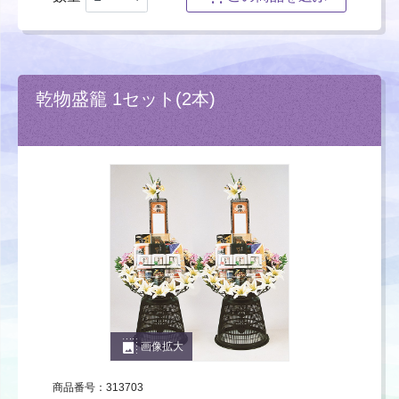
乾物盛籠 1セット(2本)
photo_size_select_large
画像拡大
商品番号：313703