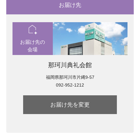
お届け先
location_automation
お届け先の
会場
那珂川典礼会館
福岡県那珂川市片縄9-57
092-952-1212
お届け先を変更