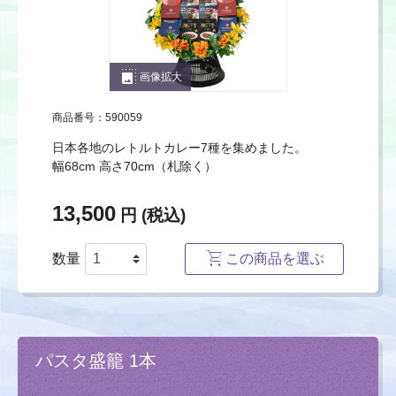
photo_size_select_large
画像拡大
商品番号：590059
日本各地のレトルトカレー7種を集めました。
幅68cm 高さ70cm（札除く）
13,500
円 (税込)
数量
この商品を選ぶ
パスタ盛籠 1本