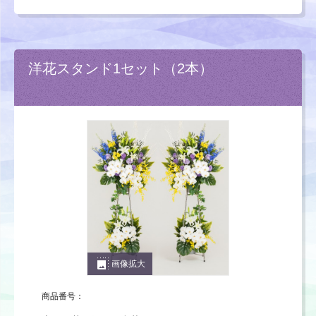
洋花スタンド1セット（2本）
photo_size_select_large
画像拡大
商品番号：