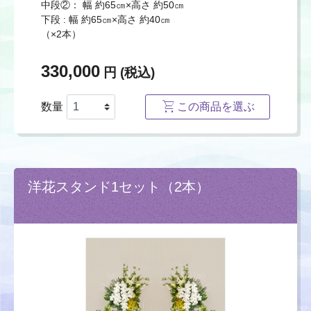
中段②： 幅 約65㎝×高さ 約50㎝
下段 : 幅 約65㎝×高さ 約40㎝
（×2本）
330,000
円 (税込)
数量
この商品を選ぶ
洋花スタンド1セット（2本）