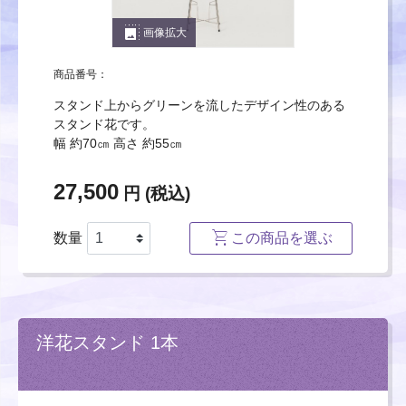
photo_size_select_large
画像拡大
商品番号：
スタンド上からグリーンを流したデザイン性のある
スタンド花です。
幅 約70㎝ 高さ 約55㎝
27,500
円 (税込)
数量
この商品を選ぶ
洋花スタンド 1本