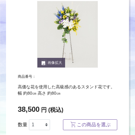
photo_size_select_large
画像拡大
商品番号：
高価な花を使用した高級感のあるスタンド花です。
幅 約80㎝ 高さ 約80㎝
38,500
円 (税込)
数量
この商品を選ぶ