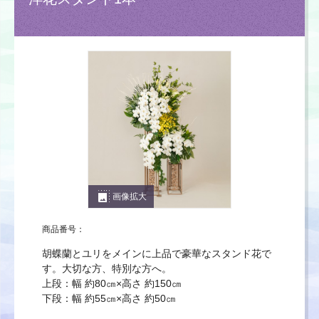
photo_size_select_large
画像拡大
商品番号：
胡蝶蘭とユリをメインに上品で豪華なスタンド花で
す。大切な方、特別な方へ。
上段：幅 約80㎝×高さ 約150㎝
下段：幅 約55㎝×高さ 約50㎝