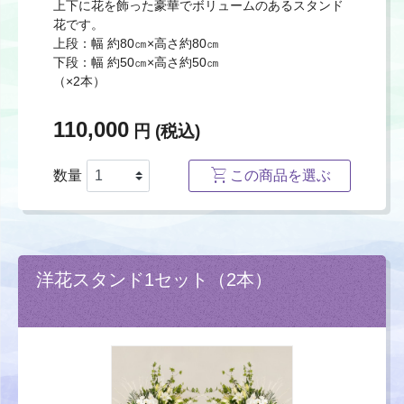
上下に花を飾った豪華でボリュームのあるスタンド
花です。
上段：幅 約80㎝×高さ約80㎝
下段：幅 約50㎝×高さ約50㎝
（×2本）
110,000
円 (税込)
数量
この商品を選ぶ
洋花スタンド1セット（2本）