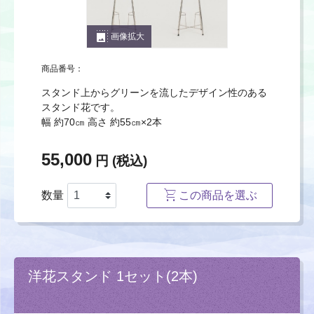
photo_size_select_large
画像拡大
商品番号：
スタンド上からグリーンを流したデザイン性のある
スタンド花です。
幅 約70㎝ 高さ 約55㎝×2本
55,000
円 (税込)
数量
この商品を選ぶ
洋花スタンド 1セット(2本)