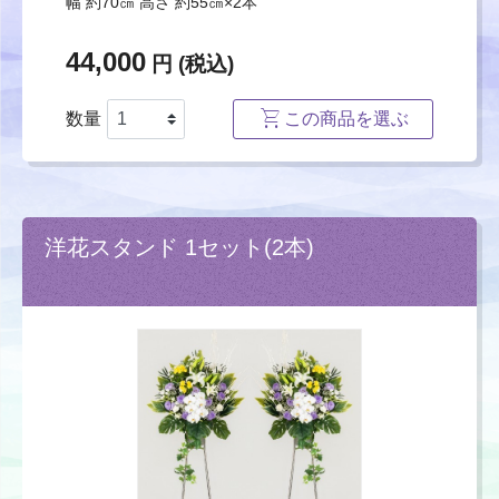
幅 約70㎝ 高さ 約55㎝×2本
44,000
円 (税込)
数量
この商品を選ぶ
洋花スタンド 1セット(2本)