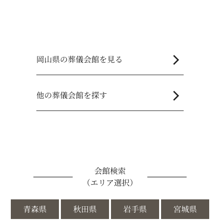
chevron_right
岡山県の葬儀会館を見る
chevron_right
他の葬儀会館を探す
会館検索
（エリア選択）
青森県
秋田県
岩手県
宮城県