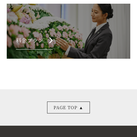
chevron_right
料金プラン
PAGE TOP ▲