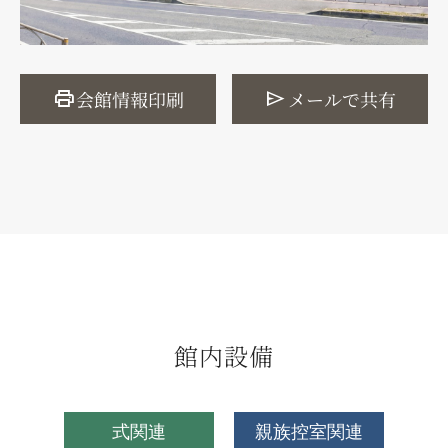
print
send
会館情報印刷
メールで共有
館内設備
式関連
親族控室関連