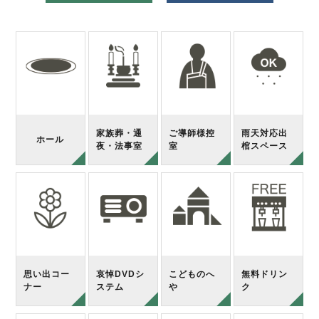
家族葬・通
ご導師様控
雨天対応出
ホール
夜・法事室
室
棺スペース
思い出コー
哀悼DVDシ
こどものへ
無料ドリン
ナー
ステム
や
ク