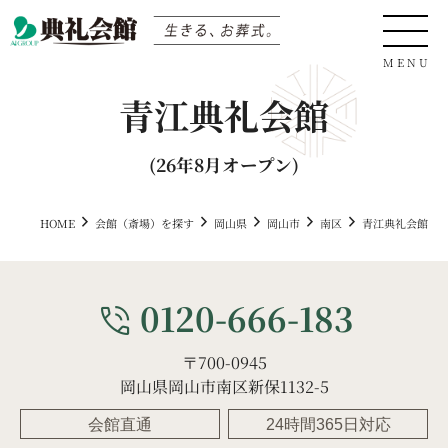
青江典礼会館
0120-04-05-06
(26年8月オープン)
HOME
会館（斎場）を探す
岡山県
岡山市
南区
青江典礼会館
サイト内検索
0120-666-183
phone_in_talk
〒700-0945
生きる、お葬式
岡山県岡山市南区新保1132-5
会館直通
24時間365日対応
会館（斎場）を探す