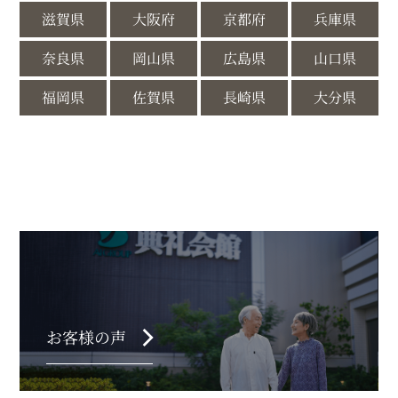
滋賀県
大阪府
京都府
兵庫県
奈良県
岡山県
広島県
山口県
福岡県
佐賀県
長崎県
大分県
chevron_right
お客様の声