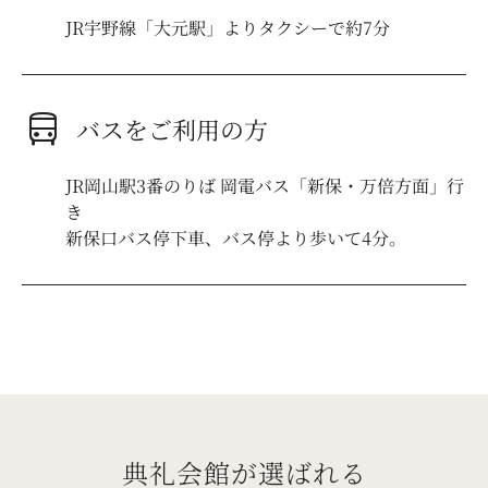
JR宇野線「大元駅」よりタクシーで約7分
directions_bus
バスをご利用の方
JR岡山駅3番のりば 岡電バス「新保・万倍方面」行
き
新保口バス停下車、バス停より歩いて4分。
典礼会館が選ばれる