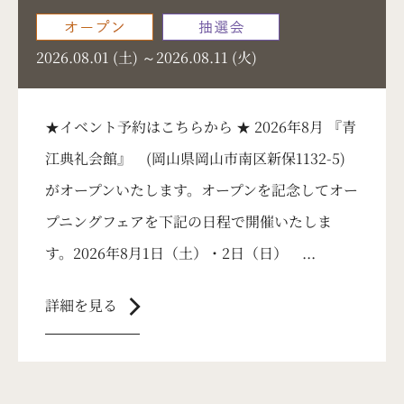
求人情報
2026.08.01 (土) ～2026.08.11 (火)
会員様募集
少額短期保険
★イベント予約はこちらから ★ 2026年8月 『青
江典礼会館』 (岡山県岡山市南区新保1132-5)
葬儀の豆知識
がオープンいたします。オープンを記念してオー
テレビコマーシャル
プニングフェアを下記の日程で開催いたしま
お問い合わせ・資料請求
す。2026年8月1日（土）・2日（日） ...
事前相談予約
chevron_right
詳細を見る
供花注文
弔文申込