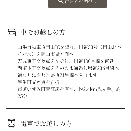
search
行き先を調べる
directions_car
車でお越しの方
山陽自動車道岡山ICを降り、国道53号（岡山北バ
イパス）を岡山市街方面へ
万成東町交差点を左折し、国道180号線を直進
西崎本町交差点をそのまま通過し県道236号線へ
道なりに進むと県道21号線へ入ります
厚生町交差点を右折し、
市道いずみ町青江線を直進、約2.4km先左手。約
25分
train
電車でお越しの方