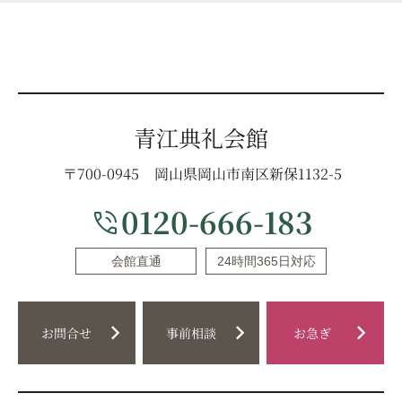
青江典礼会館
〒700-0945
岡山県岡山市南区新保1132-5
0120-666-183
phone_in_talk
会館直通
24時間365日対応
chevron_right
chevron_right
chevron_right
お問合せ
事前相談
お急ぎ