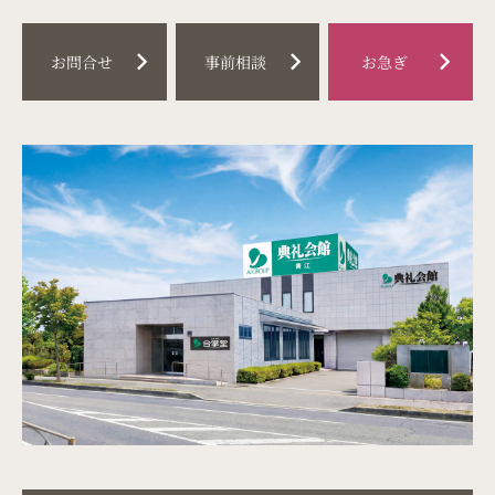
料金プラン
chevron_right
chevron_right
chevron_right
お問合せ
事前相談
お急ぎ
事前相談
はじめての葬儀
（喪主・ご遺族様）
はじめての葬儀
（参列者様）
イベント情報
お知らせ
お急ぎの方
お客様の声