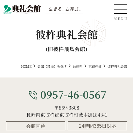
彼杵典礼会館
0120-04-05-06
(旧彼杵飛鳥会館)
HOME
会館（斎場）を探す
長崎県
東彼杵郡
彼杵典礼会館
サイト内検索
0957-46-0567
phone_in_talk
〒859-3808
生きる、お葬式
長崎県東彼杵郡東彼杵町蔵本郷1843-1
会館直通
24時間365日対応
会館（斎場）を探す