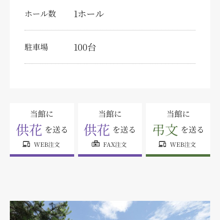
特定商取引法に関する表示
1ホール
ホール数
個人情報の取り扱いについて
サイトマップ
100台
駐車場
当館に
当館に
当館に
供花
供花
弔文
を送る
を送る
を送る
devices
fax
devices
WEB注文
FAX注文
WEB注文