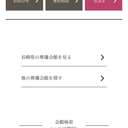
chevron_right
chevron_right
chevron_right
お問合せ
事前相談
お急ぎ
chevron_right
長崎県の葬儀会館を見る
chevron_right
他の葬儀会館を探す
会館検索