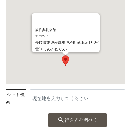
彼杵典礼会館
〒859-3808
長崎県東彼杵郡東彼杵町蔵本郷1843-1
電話: 0957-46-0567
ルート検
索
search
行き先を調べる