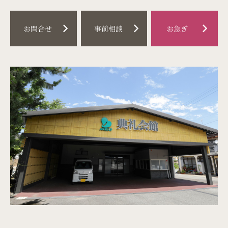
料金プラン
chevron_right
chevron_right
chevron_right
お問合せ
事前相談
お急ぎ
事前相談
はじめての葬儀
（喪主・ご遺族様）
はじめての葬儀
（参列者様）
イベント情報
お知らせ
お急ぎの方
お客様の声