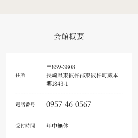
求人情報
会員様募集
会館概要
少額短期保険
葬儀の豆知識
〒859-3808
テレビコマーシャル
長崎県東彼杵郡東彼杵町蔵本
住所
郷1843-1
お問い合わせ・資料請求
事前相談予約
0957-46-0567
電話番号
供花注文
弔文申込
年中無休
受付時間