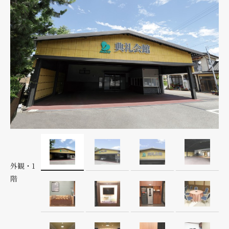
外観・1
階