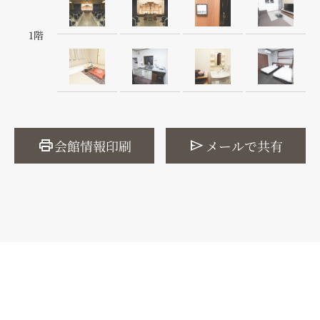
1階
print
send
会館情報印刷
メールで共有