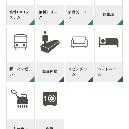
哀悼DVDシ
無料ドリン
多目的トイ
駐車場
ステム
ク
レ
駅・バス近
リビングル
ベッドルー
親族控室
い
ーム
ム
キッチン
金庫