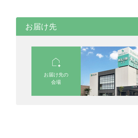
お届け先
location_automation
お届け先の
会場