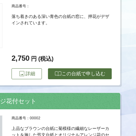
商品番号：
落ち着きのある深い青色の台紙の窓に、押花がデザ
インされています。
2,750
円 (税込)
image
import_contacts
詳細
この台紙で申し込む
ンジ花付セット
商品番号：00002
上品なブラウンの台紙に菊模様の繊細なレーザーカ
ットを施した弔文台紙とオリジナルアレンジ花のセ