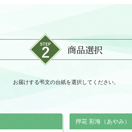
商品選択
お届けする弔文の台紙を
選択してください。
押花 彩海（あやみ）