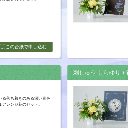
ort_contacts
この台紙で申し込む
刺しゅう しらゆり
いる落ち着きのある深い青色
ルアレンジ花のセット。