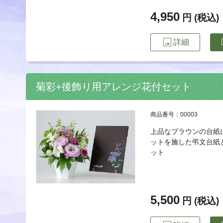
4,950
円 (税込)
image
imp
詳細
菊彩+後飾り用アレンジ花付セット
商品番号：00003
上品なブラウンの台紙
ットを施した弔文台紙
ット
5,500
円 (税込)