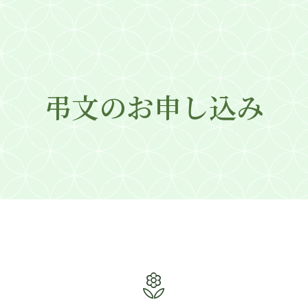
弔文のお申し込み
local_florist