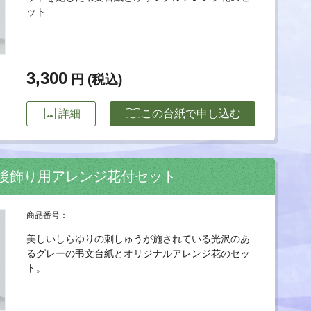
ット
3,300
円 (税込)
image
import_contacts
詳細
この台紙で申し込む
＋後飾り用アレンジ花付セット
商品番号：
美しいしらゆりの刺しゅうが施されている光沢のあ
るグレーの弔文台紙とオリジナルアレンジ花のセッ
ト。