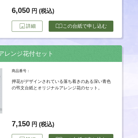
6,050
円 (税込)
image
import_contacts
詳細
この台紙で申し込む
用アレンジ花付セット
商品番号：
押花がデザインされている落ち着きのある深い青色
の弔文台紙とオリジナルアレンジ花のセット。
7,150
円 (税込)