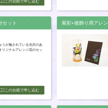
ort_contacts
この台紙で申し込む
付セット
菊彩+後飾り用アレ
ゅうが施されている光沢のあ
オリジナルアレンジ花のセッ
ort_contacts
この台紙で申し込む