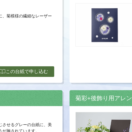
に、菊模様の繊細なレーザー
ort_contacts
この台紙で申し込む
菊彩+後飾り用アレ
じさせるグレーの台紙に、美
うが施されています。