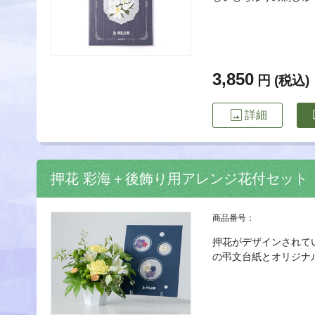
3,850
円 (税込)
image
imp
詳細
押花 彩海＋後飾り用アレンジ花付セット
商品番号：
押花がデザインされて
の弔文台紙とオリジナ