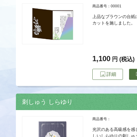
商品番号：00001
上品なブラウンの台紙
カットを施しました。
1,100
円 (税込)
image
imp
詳細
刺しゅう しらゆり
商品番号：
光沢のある高級感を感
しいしらゆりの刺しゅ