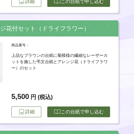
image
import_contacts
詳細
この台紙で申し込む
ンジ花付セット（ドライフラワー）
商品番号：
上品なブラウンの台紙に菊模様の繊細なレーザーカ
ットを施した弔文台紙とアレンジ花（ドライフラワ
ー）のセット
5,500
円 (税込)
image
import_contacts
詳細
この台紙で申し込む