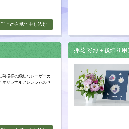
ort_contacts
この台紙で申し込む
押花 彩海＋後飾り
に菊模様の繊細なレーザーカ
とオリジナルアレンジ花のセ