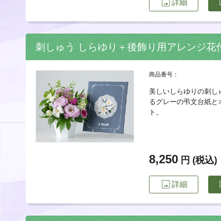
image
imp
詳細
刺しゅう しらゆり＋後飾り用アレンジ花
商品番号：
美しいしらゆりの刺し
るグレーの弔文台紙と
ト。
8,250
円 (税込)
image
imp
詳細