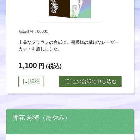
商品番号：00001
上品なブラウンの台紙に、菊模様の繊細なレーザー
カットを施しました。
1,100
円 (税込)
image
import_contacts
詳細
この台紙で申し込む
押花 彩海（あやみ）