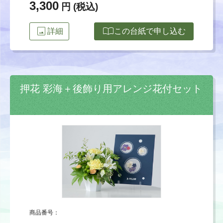
3,300
円 (税込)
image
import_contacts
詳細
この台紙で申し込む
押花 彩海＋後飾り用アレンジ花付セット
商品番号：