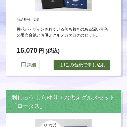
商品番号：2-3
押花がデザインされている落ち着きのある深い青色
の弔文台紙とお供えグルメカタログのセット。
15,070
円 (税込)
image
import_contacts
詳細
この台紙で申し込む
刺しゅう しらゆり＋お供えグルメセット
「ロータス」