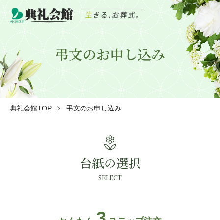
弔文のお申し込み
典礼会館TOP
弔文のお申し込み
local_florist
台紙の選択
SELECT
3