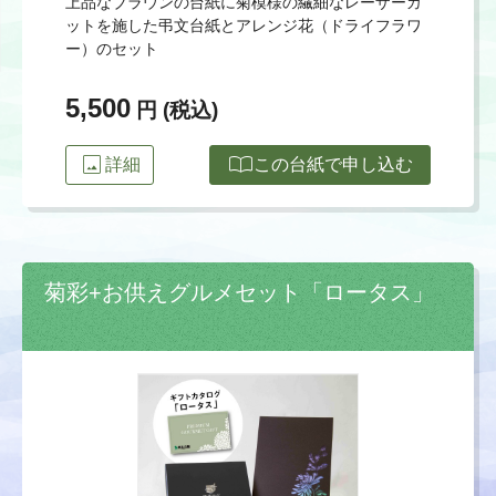
上品なブラウンの台紙に菊模様の繊細なレーザーカ
ットを施した弔文台紙とアレンジ花（ドライフラワ
ー）のセット
5,500
円 (税込)
image
import_contacts
詳細
この台紙で申し込む
菊彩+お供えグルメセット「ロータス」