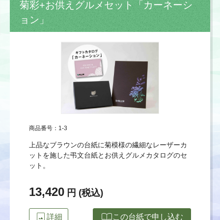
菊彩+お供えグルメセット「カーネーシ
ョン」
商品番号：1-3
上品なブラウンの台紙に菊模様の繊細なレーザーカ
ットを施した弔文台紙とお供えグルメカタログのセ
ット。
13,420
円 (税込)
image
import_contacts
詳細
この台紙で申し込む