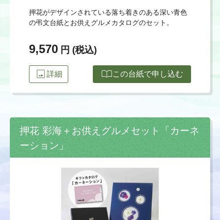
押花がデザインされている落ち着きのある深い青色
の弔文台紙とお供えグルメカタログのセット。
9,570
円 (税込)
image
import_contacts
詳細
この台紙で申し込む
押花 彩海＋お供えグルメセット「カーネ
ーション」