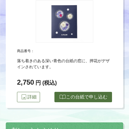
商品番号：
落ち着きのある深い青色の台紙の窓に、押花がデザ
インされています。
2,750
円 (税込)
image
import_contacts
詳細
この台紙で申し込む