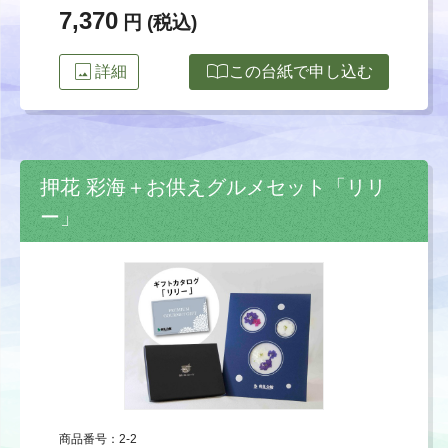
7,370
円 (税込)
image
import_contacts
詳細
この台紙で申し込む
押花 彩海＋お供えグルメセット「リリ
ー」
商品番号：2-2