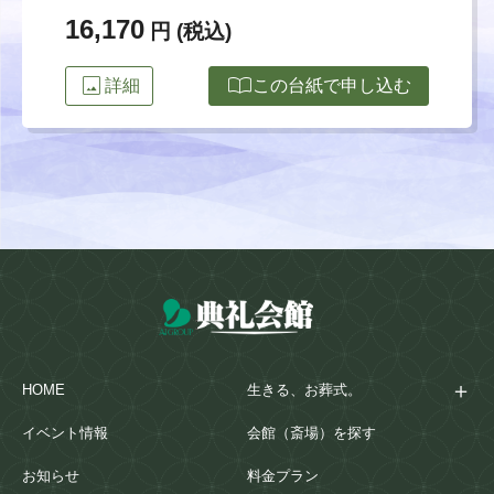
16,170
円 (税込)
image
import_contacts
詳細
この台紙で申し込む
HOME
生きる、お葬式。
イベント情報
会館（斎場）を探す
お知らせ
料金プラン