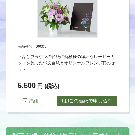
商品番号：00003
上品なブラウンの台紙に菊模様の繊細なレーザーカ
ットを施した弔文台紙とオリジナルアレンジ花のセ
ット
5,500
円 (税込)
image
import_contacts
詳細
この台紙で申し込む