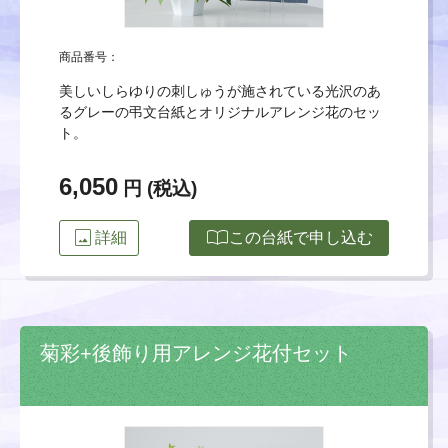
商品番号：
美しいしらゆりの刺しゅうが施されている光沢のあ
るグレーの弔文台紙とオリジナルアレンジ花のセッ
ト。
6,050
円 (税込)
image
import_contacts
詳細
この台紙で申し込む
菊彩+後飾り用アレンジ花付セット