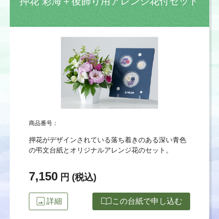
押花 彩海＋後飾り用アレンジ花付セット
商品番号：
押花がデザインされている落ち着きのある深い青色
の弔文台紙とオリジナルアレンジ花のセット。
7,150
円 (税込)
image
import_contacts
詳細
この台紙で申し込む