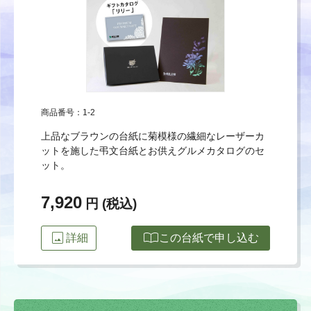
商品番号：1-2
上品なブラウンの台紙に菊模様の繊細なレーザーカ
ットを施した弔文台紙とお供えグルメカタログのセ
ット。
7,920
円 (税込)
image
import_contacts
詳細
この台紙で申し込む