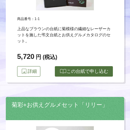
商品番号：1-1
上品なブラウンの台紙に菊模様の繊細なレーザーカ
ットを施した弔文台紙とお供えグルメカタログのセ
ット。
5,720
円 (税込)
image
import_contacts
詳細
この台紙で申し込む
菊彩+お供えグルメセット「リリー」