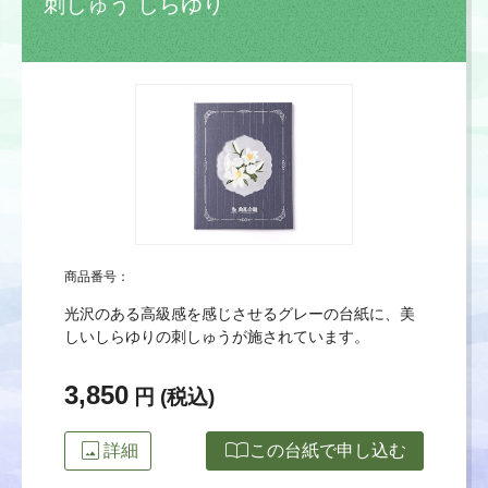
刺しゅう しらゆり
商品番号：
光沢のある高級感を感じさせるグレーの台紙に、美
しいしらゆりの刺しゅうが施されています。
3,850
円 (税込)
image
import_contacts
詳細
この台紙で申し込む