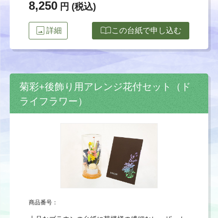
8,250
円 (税込)
image
import_contacts
詳細
この台紙で申し込む
菊彩+後飾り用アレンジ花付セット（ド
ライフラワー）
商品番号：