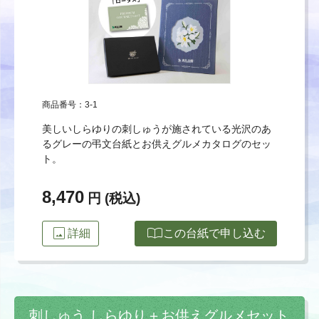
商品番号：3-1
美しいしらゆりの刺しゅうが施されている光沢のあ
るグレーの弔文台紙とお供えグルメカタログのセッ
ト。
8,470
円 (税込)
image
import_contacts
詳細
この台紙で申し込む
刺しゅう しらゆり＋お供えグルメセット