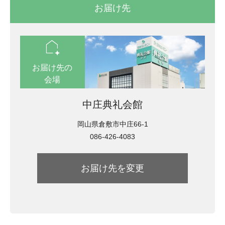
お届け先
location_automation
お届け先の
会場
中庄典礼会館
岡山県倉敷市中庄66-1
086-426-4083
お届け先を変更