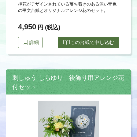
押花がデザインされている落ち着きのある深い青色
の弔文台紙とオリジナルアレンジ花のセット。
4,950
円 (税込)
image
import_contacts
詳細
この台紙で申し込む
刺しゅう しらゆり＋後飾り用アレンジ花
付セット