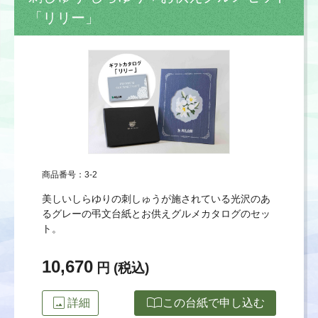
「リリー」
商品番号：3-2
美しいしらゆりの刺しゅうが施されている光沢のあ
るグレーの弔文台紙とお供えグルメカタログのセッ
ト。
10,670
円 (税込)
image
import_contacts
詳細
この台紙で申し込む