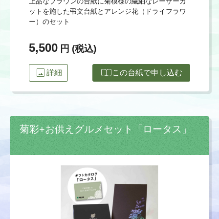
上品なブラウンの台紙に菊模様の繊細なレーザーカ
ットを施した弔文台紙とアレンジ花（ドライフラワ
ー）のセット
5,500
円 (税込)
image
import_contacts
詳細
この台紙で申し込む
菊彩+お供えグルメセット「ロータス」