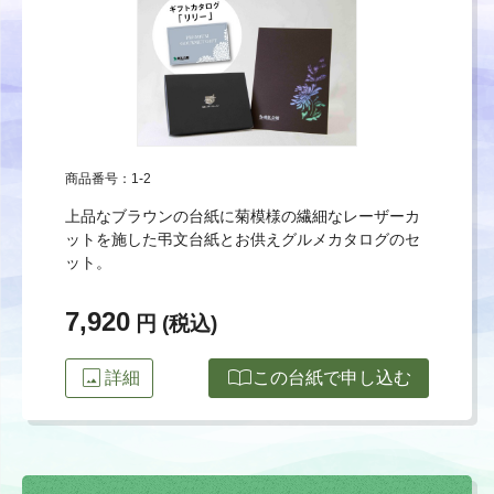
商品番号：1-2
上品なブラウンの台紙に菊模様の繊細なレーザーカ
ットを施した弔文台紙とお供えグルメカタログのセ
ット。
7,920
円 (税込)
image
import_contacts
詳細
この台紙で申し込む