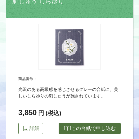
刺しゅう しらゆり
商品番号：
光沢のある高級感を感じさせるグレーの台紙に、美
しいしらゆりの刺しゅうが施されています。
3,850
円 (税込)
image
import_contacts
詳細
この台紙で申し込む