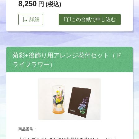
8,250
円 (税込)
image
import_contacts
詳細
この台紙で申し込む
菊彩+後飾り用アレンジ花付セット（ド
ライフラワー）
商品番号：