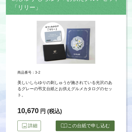
「リリー」
商品番号：3-2
美しいしらゆりの刺しゅうが施されている光沢のあ
るグレーの弔文台紙とお供えグルメカタログのセッ
ト。
10,670
円 (税込)
image
import_contacts
詳細
この台紙で申し込む