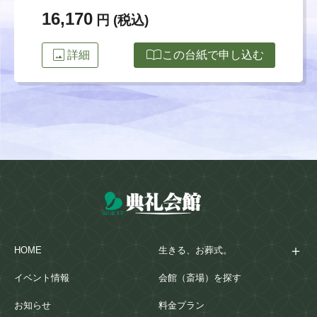
16,170
円 (税込)
image
import_contacts
詳細
この台紙で申し込む
HOME
生きる、お葬式。
イベント情報
会館（斎場）を探す
お知らせ
料金プラン