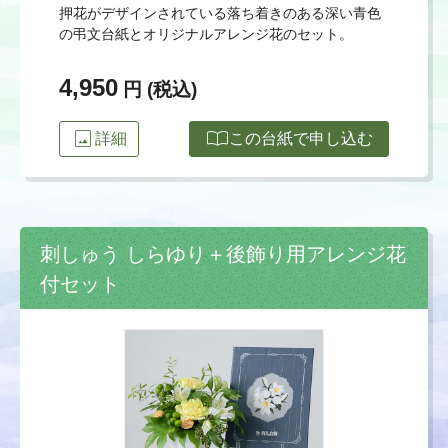
押花がデザインされている落ち着きのある深い青色
の弔文台紙とオリジナルアレンジ花のセット。
4,950
円 (税込)
image
import_contacts
詳細
この台紙で申し込む
刺しゅう しらゆり＋後飾り用アレンジ花
付セット