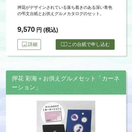
押花がデザインされている落ち着きのある深い青色
の弔文台紙とお供えグルメカタログのセット。
9,570
円 (税込)
image
import_contacts
詳細
この台紙で申し込む
押花 彩海＋お供えグルメセット「カーネ
ーション」