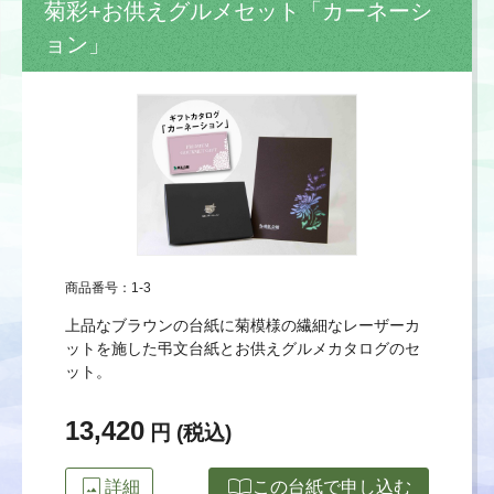
菊彩+お供えグルメセット「カーネーシ
ョン」
商品番号：1-3
上品なブラウンの台紙に菊模様の繊細なレーザーカ
ットを施した弔文台紙とお供えグルメカタログのセ
ット。
13,420
円 (税込)
image
import_contacts
詳細
この台紙で申し込む