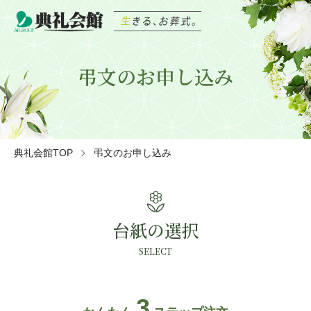
弔文のお申し込み
典礼会館TOP
弔文のお申し込み
local_florist
台紙の選択
SELECT
3