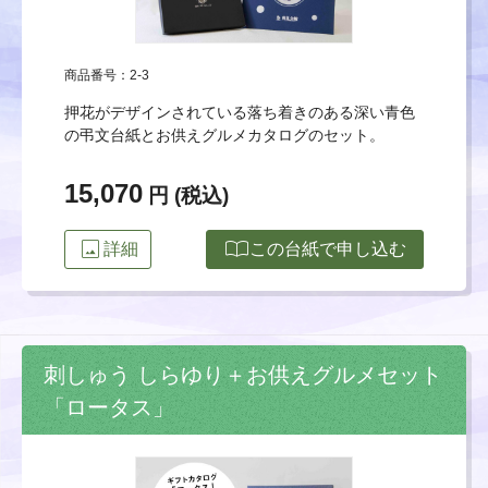
商品番号：2-3
押花がデザインされている落ち着きのある深い青色
の弔文台紙とお供えグルメカタログのセット。
15,070
円 (税込)
image
import_contacts
詳細
この台紙で申し込む
刺しゅう しらゆり＋お供えグルメセット
「ロータス」