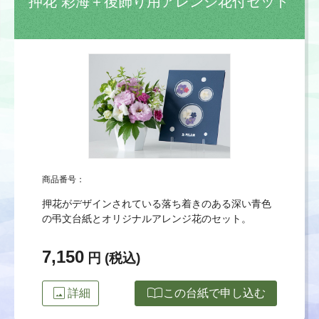
押花 彩海＋後飾り用アレンジ花付セット
商品番号：
押花がデザインされている落ち着きのある深い青色
の弔文台紙とオリジナルアレンジ花のセット。
7,150
円 (税込)
image
import_contacts
詳細
この台紙で申し込む