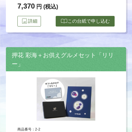
7,370
円 (税込)
image
import_contacts
詳細
この台紙で申し込む
押花 彩海＋お供えグルメセット「リリ
ー」
商品番号：2-2