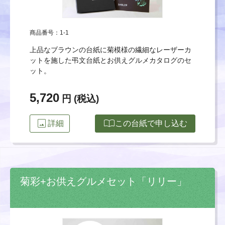
商品番号：1-1
上品なブラウンの台紙に菊模様の繊細なレーザーカ
ットを施した弔文台紙とお供えグルメカタログのセ
ット。
5,720
円 (税込)
image
import_contacts
詳細
この台紙で申し込む
菊彩+お供えグルメセット「リリー」