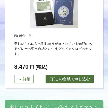
商品番号：3-1
美しいしらゆりの刺しゅうが施されている光沢のあ
るグレーの弔文台紙とお供えグルメカタログのセッ
ト。
8,470
円 (税込)
image
import_contacts
詳細
この台紙で申し込む
刺しゅう しらゆり＋お供えグルメセット