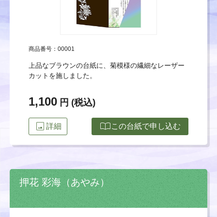
商品番号：00001
上品なブラウンの台紙に、菊模様の繊細なレーザー
カットを施しました。
1,100
円 (税込)
image
import_contacts
詳細
この台紙で申し込む
押花 彩海（あやみ）