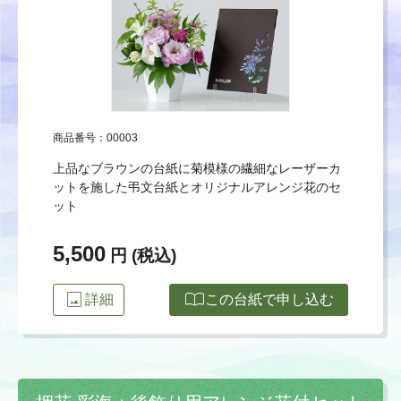
商品番号：00003
上品なブラウンの台紙に菊模様の繊細なレーザーカ
ットを施した弔文台紙とオリジナルアレンジ花のセ
ット
5,500
円 (税込)
image
import_contacts
詳細
この台紙で申し込む