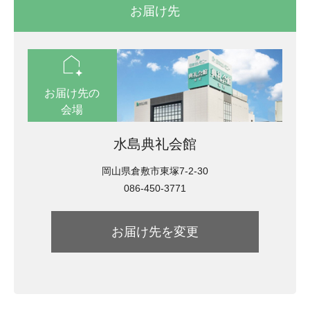
お届け先
location_automation
お届け先の
会場
水島典礼会館
岡山県倉敷市東塚7-2-30
086-450-3771
お届け先を変更