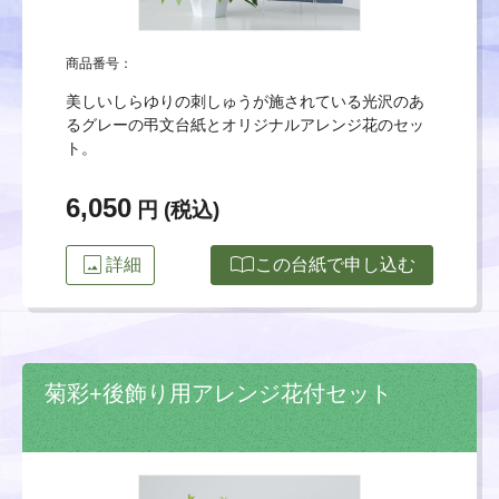
商品番号：
美しいしらゆりの刺しゅうが施されている光沢のあ
るグレーの弔文台紙とオリジナルアレンジ花のセッ
ト。
6,050
円 (税込)
image
import_contacts
詳細
この台紙で申し込む
菊彩+後飾り用アレンジ花付セット