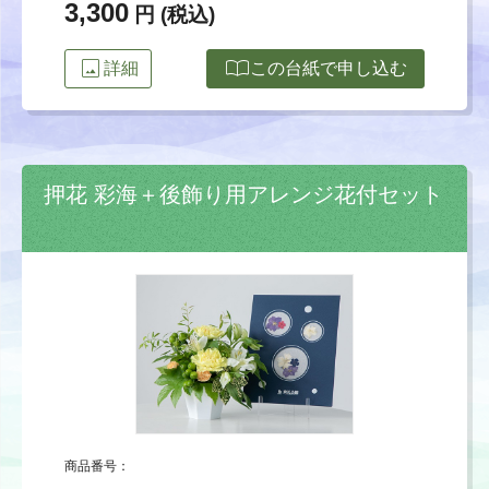
3,300
円 (税込)
image
import_contacts
詳細
この台紙で申し込む
押花 彩海＋後飾り用アレンジ花付セット
商品番号：