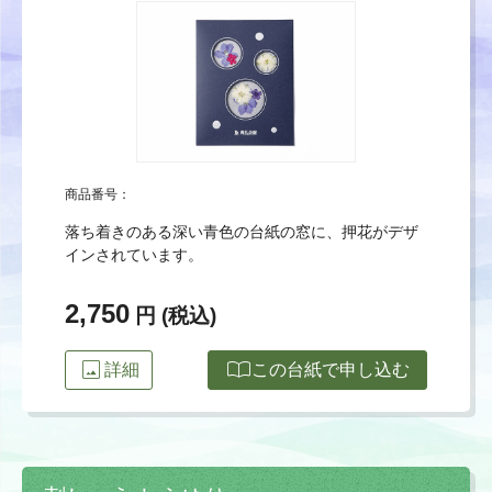
商品番号：
落ち着きのある深い青色の台紙の窓に、押花がデザ
インされています。
2,750
円 (税込)
image
import_contacts
詳細
この台紙で申し込む