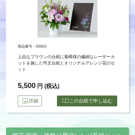
商品番号：00003
上品なブラウンの台紙に菊模様の繊細なレーザーカ
ットを施した弔文台紙とオリジナルアレンジ花のセ
ット
5,500
円 (税込)
image
import_contacts
詳細
この台紙で申し込む