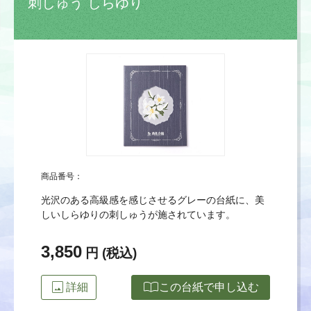
刺しゅう しらゆり
商品番号：
光沢のある高級感を感じさせるグレーの台紙に、美
しいしらゆりの刺しゅうが施されています。
3,850
円 (税込)
image
import_contacts
詳細
この台紙で申し込む