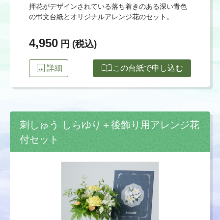
押花がデザインされている落ち着きのある深い青色
の弔文台紙とオリジナルアレンジ花のセット。
4,950
円 (税込)
image
import_contacts
詳細
この台紙で申し込む
刺しゅう しらゆり＋後飾り用アレンジ花
付セット