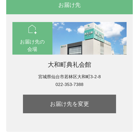
お届け先
location_automation
お届け先の
会場
大和町典礼会館
宮城県仙台市若林区大和町3-2-8
022-353-7388
お届け先を変更