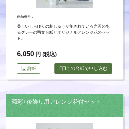
商品番号：
美しいしらゆりの刺しゅうが施されている光沢のあ
るグレーの弔文台紙とオリジナルアレンジ花のセッ
ト。
6,050
円 (税込)
image
import_contacts
詳細
この台紙で申し込む
菊彩+後飾り用アレンジ花付セット