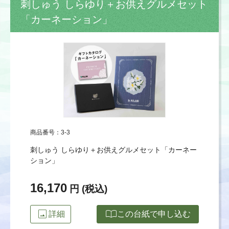
刺しゅう しらゆり＋お供えグルメセット
「カーネーション」
商品番号：3-3
刺しゅう しらゆり＋お供えグルメセット「カーネー
ション」
16,170
円 (税込)
image
import_contacts
詳細
この台紙で申し込む