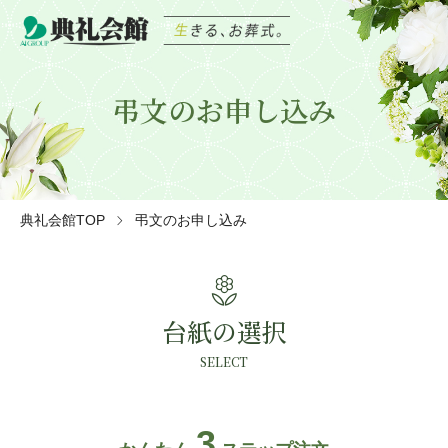
弔文のお申し込み
典礼会館TOP
弔文のお申し込み
local_florist
台紙の選択
SELECT
3