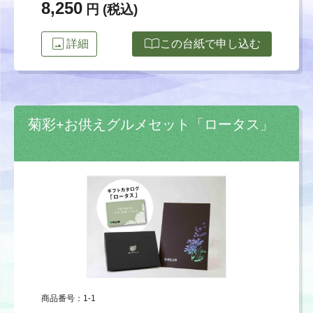
8,250
円 (税込)
image
import_contacts
詳細
この台紙で申し込む
菊彩+お供えグルメセット「ロータス」
商品番号：1-1