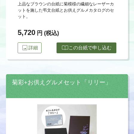
上品なブラウンの台紙に菊模様の繊細なレーザーカ
ットを施した弔文台紙とお供えグルメカタログのセ
ット。
5,720
円 (税込)
image
import_contacts
詳細
この台紙で申し込む
菊彩+お供えグルメセット「リリー」