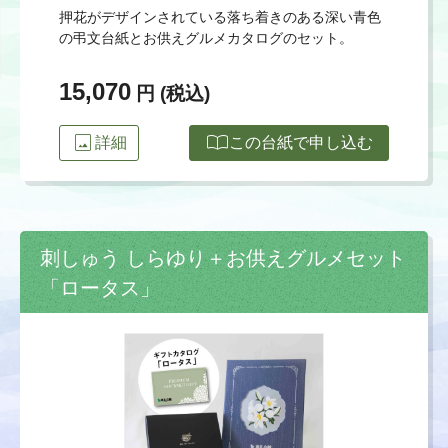
押花がデザインされている落ち着きのある深い青色
の弔文台紙とお供えグルメカタログのセット。
15,070
円 (税込)
image
import_contacts
詳細
この台紙で申し込む
刺しゅう しらゆり＋お供えグルメセット
「ロータス」