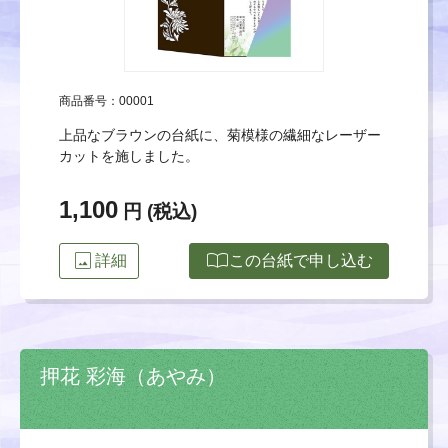
商品番号：00001
上品なブラウンの台紙に、菊模様の繊細なレーザー
カットを施しました。
1,100
円 (税込)
image
import_contacts
詳細
この台紙で申し込む
押花 彩海（あやみ）