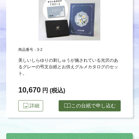
商品番号：3-2
美しいしらゆりの刺しゅうが施されている光沢のあ
るグレーの弔文台紙とお供えグルメカタログのセッ
ト。
10,670
円 (税込)
image
import_contacts
詳細
この台紙で申し込む