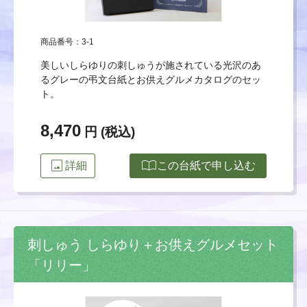
商品番号：3-1
美しいしらゆりの刺しゅうが施されている光沢のあ
るグレーの弔文台紙とお供えグルメカタログのセッ
ト。
8,470
円 (税込)
image
import_contacts
詳細
この台紙で申し込む
刺しゅう しらゆり＋お供えグルメセット
「リリー」