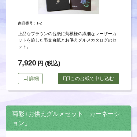
商品番号：1-2
上品なブラウンの台紙に菊模様の繊細なレーザーカ
ットを施した弔文台紙とお供えグルメカタログのセ
ット。
7,920
円 (税込)
image
import_contacts
詳細
この台紙で申し込む
菊彩+お供えグルメセット「カーネーシ
ョン」