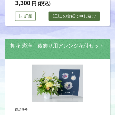
3,300
円 (税込)
image
import_contacts
詳細
この台紙で申し込む
押花 彩海＋後飾り用アレンジ花付セット
商品番号：