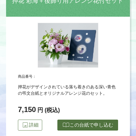
押花 彩海＋後飾り用アレンジ花付セット
商品番号：
押花がデザインされている落ち着きのある深い青色
の弔文台紙とオリジナルアレンジ花のセット。
7,150
円 (税込)
image
import_contacts
詳細
この台紙で申し込む