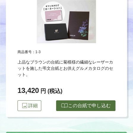
商品番号：1-3
上品なブラウンの台紙に菊模様の繊細なレーザーカ
ットを施した弔文台紙とお供えグルメカタログのセ
ット。
13,420
円 (税込)
image
import_contacts
詳細
この台紙で申し込む