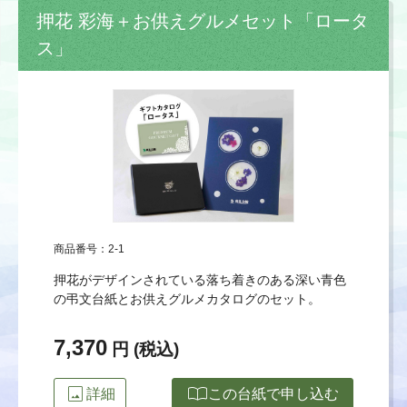
押花 彩海＋お供えグルメセット「ロータ
ス」
商品番号：2-1
押花がデザインされている落ち着きのある深い青色
の弔文台紙とお供えグルメカタログのセット。
7,370
円 (税込)
image
import_contacts
詳細
この台紙で申し込む