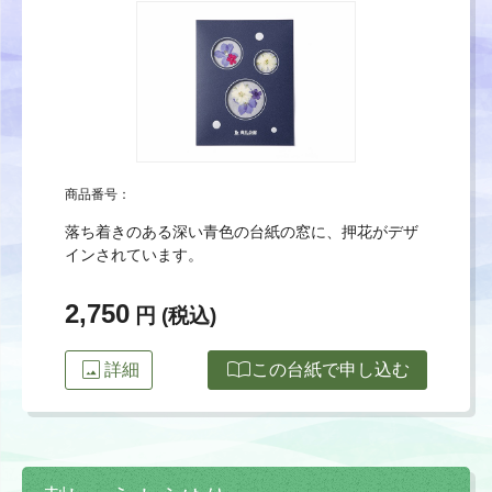
商品番号：
落ち着きのある深い青色の台紙の窓に、押花がデザ
インされています。
2,750
円 (税込)
image
import_contacts
詳細
この台紙で申し込む