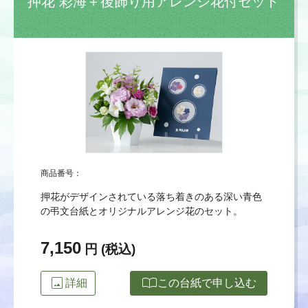
押花 彩海＋後飾り用アレンジ花付セット
商品番号：
押花がデザインされている落ち着きのある深い青色
の弔文台紙とオリジナルアレンジ花のセット。
7,150
円 (税込)
image
import_contacts
詳細
この台紙で申し込む