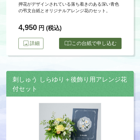
押花がデザインされている落ち着きのある深い青色
の弔文台紙とオリジナルアレンジ花のセット。
4,950
円 (税込)
image
import_contacts
詳細
この台紙で申し込む
刺しゅう しらゆり＋後飾り用アレンジ花
付セット