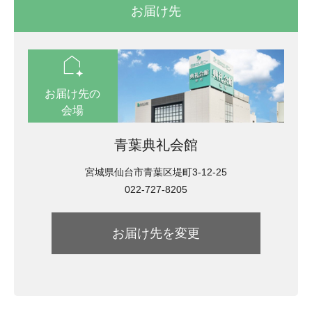
お届け先
location_automation
お届け先の
会場
青葉典礼会館
宮城県仙台市青葉区堤町3-12-25
022-727-8205
お届け先を変更