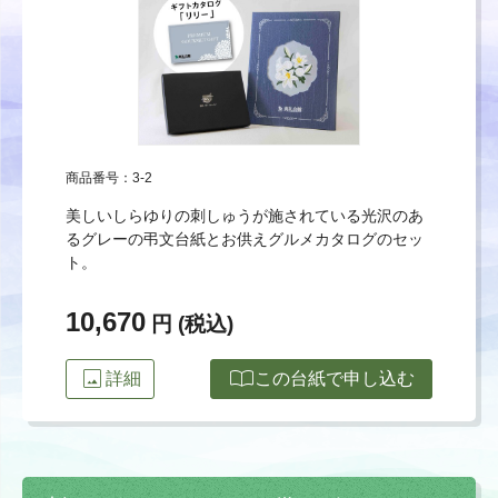
商品番号：3-2
美しいしらゆりの刺しゅうが施されている光沢のあ
るグレーの弔文台紙とお供えグルメカタログのセッ
ト。
10,670
円 (税込)
image
import_contacts
詳細
この台紙で申し込む