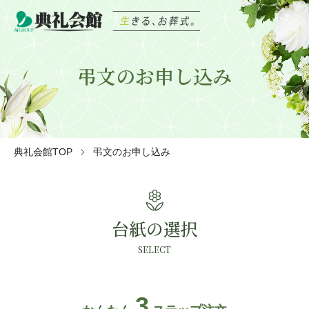
弔文のお申し込み
典礼会館TOP
弔文のお申し込み
local_florist
台紙の選択
SELECT
3