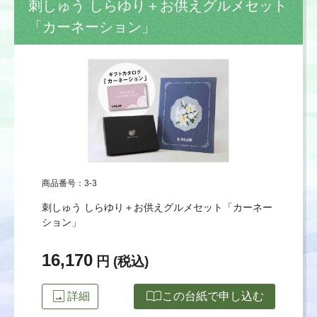
刺しゅう しらゆり＋お供えグルメセット
「カーネーション」
商品番号：3-3
刺しゅう しらゆり＋お供えグルメセット「カーネー
ション」
16,170
円 (税込)
image
import_contacts
詳細
この台紙で申し込む