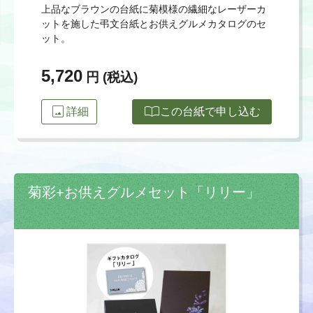
上品なブラウンの台紙に菊模様の繊細なレーザーカ
ットを施した弔文台紙とお供えグルメカタログのセ
ット。
5,720
円 (税込)
image
import_contacts
詳細
この台紙で申し込む
菊彩+お供えグルメセット「リリー」