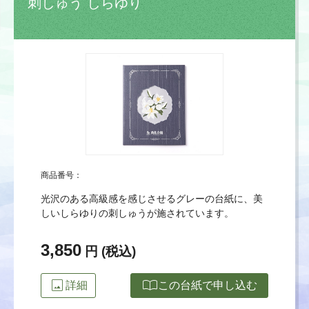
刺しゅう しらゆり
商品番号：
光沢のある高級感を感じさせるグレーの台紙に、美
しいしらゆりの刺しゅうが施されています。
3,850
円 (税込)
image
import_contacts
詳細
この台紙で申し込む