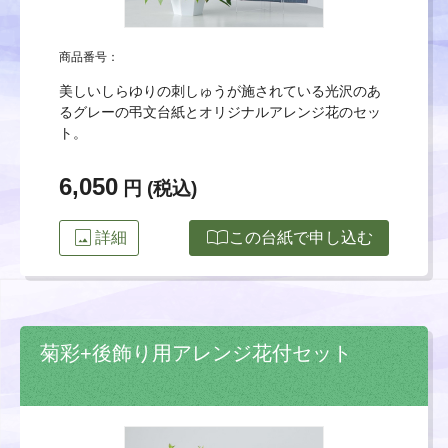
商品番号：
美しいしらゆりの刺しゅうが施されている光沢のあ
るグレーの弔文台紙とオリジナルアレンジ花のセッ
ト。
6,050
円 (税込)
image
import_contacts
詳細
この台紙で申し込む
菊彩+後飾り用アレンジ花付セット