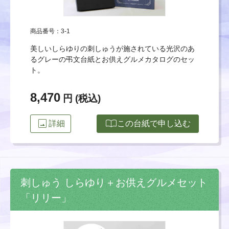
商品番号：3-1
美しいしらゆりの刺しゅうが施されている光沢のあ
るグレーの弔文台紙とお供えグルメカタログのセッ
ト。
8,470
円 (税込)
image
import_contacts
詳細
この台紙で申し込む
刺しゅう しらゆり＋お供えグルメセット
「リリー」