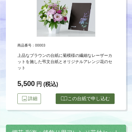
商品番号：00003
上品なブラウンの台紙に菊模様の繊細なレーザーカ
ットを施した弔文台紙とオリジナルアレンジ花のセ
ット
5,500
円 (税込)
image
import_contacts
詳細
この台紙で申し込む