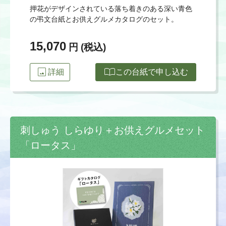
押花がデザインされている落ち着きのある深い青色
の弔文台紙とお供えグルメカタログのセット。
15,070
円 (税込)
image
import_contacts
詳細
この台紙で申し込む
刺しゅう しらゆり＋お供えグルメセット
「ロータス」