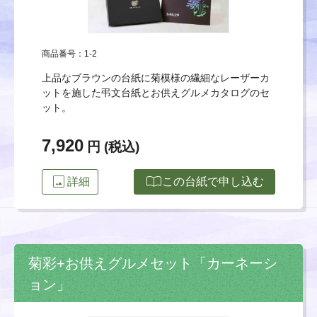
商品番号：1-2
上品なブラウンの台紙に菊模様の繊細なレーザーカ
ットを施した弔文台紙とお供えグルメカタログのセ
ット。
7,920
円 (税込)
image
import_contacts
詳細
この台紙で申し込む
菊彩+お供えグルメセット「カーネーシ
ョン」