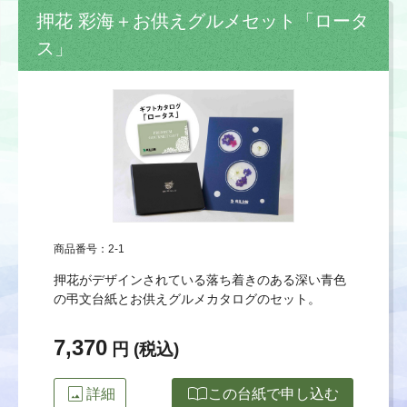
押花 彩海＋お供えグルメセット「ロータ
ス」
商品番号：2-1
押花がデザインされている落ち着きのある深い青色
の弔文台紙とお供えグルメカタログのセット。
7,370
円 (税込)
image
import_contacts
詳細
この台紙で申し込む