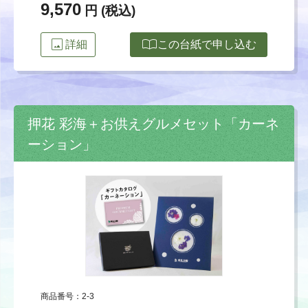
9,570
円 (税込)
image
import_contacts
詳細
この台紙で申し込む
押花 彩海＋お供えグルメセット「カーネ
ーション」
商品番号：2-3