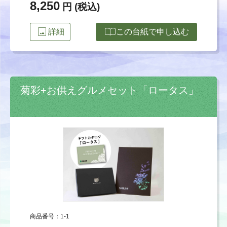
8,250
円 (税込)
image
import_contacts
詳細
この台紙で申し込む
菊彩+お供えグルメセット「ロータス」
商品番号：1-1