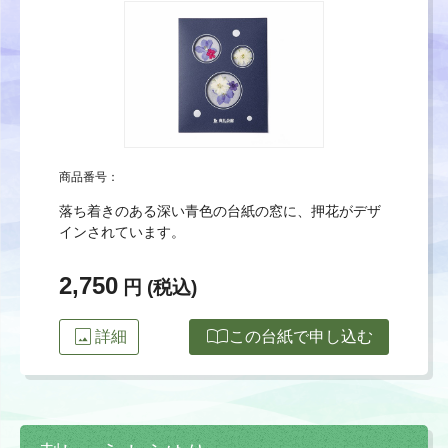
商品番号：
落ち着きのある深い青色の台紙の窓に、押花がデザ
インされています。
2,750
円 (税込)
image
import_contacts
詳細
この台紙で申し込む