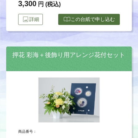
3,300
円 (税込)
image
import_contacts
詳細
この台紙で申し込む
押花 彩海＋後飾り用アレンジ花付セット
商品番号：