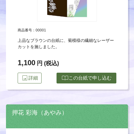
商品番号：00001
上品なブラウンの台紙に、菊模様の繊細なレーザー
カットを施しました。
1,100
円 (税込)
image
import_contacts
詳細
この台紙で申し込む
押花 彩海（あやみ）