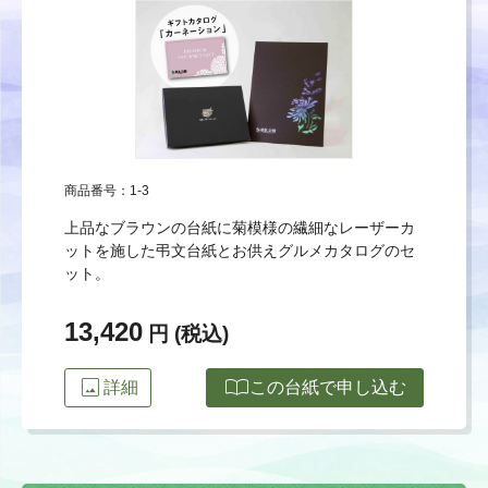
商品番号：1-3
上品なブラウンの台紙に菊模様の繊細なレーザーカ
ットを施した弔文台紙とお供えグルメカタログのセ
ット。
13,420
円 (税込)
image
import_contacts
詳細
この台紙で申し込む