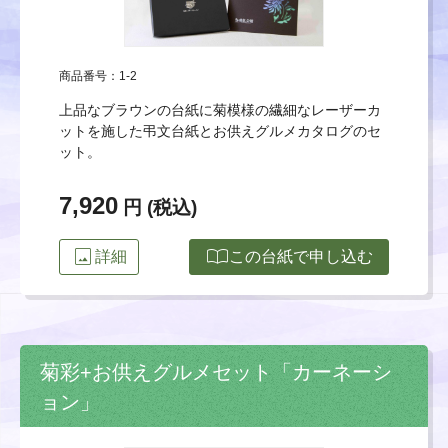
商品番号：1-2
上品なブラウンの台紙に菊模様の繊細なレーザーカ
ットを施した弔文台紙とお供えグルメカタログのセ
ット。
7,920
円 (税込)
image
import_contacts
詳細
この台紙で申し込む
菊彩+お供えグルメセット「カーネーシ
ョン」