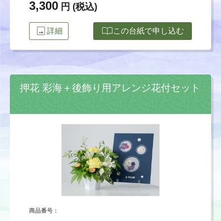
3,300
円 (税込)
image
import_contacts
詳細
この台紙で申し込む
押花 彩海＋後飾り用アレンジ花付セット
商品番号：