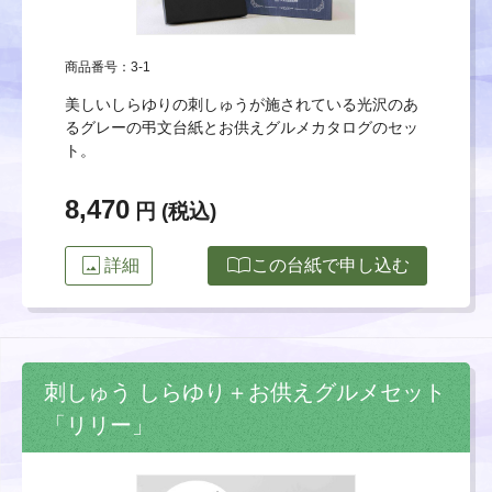
商品番号：3-1
美しいしらゆりの刺しゅうが施されている光沢のあ
るグレーの弔文台紙とお供えグルメカタログのセッ
ト。
8,470
円 (税込)
image
import_contacts
詳細
この台紙で申し込む
刺しゅう しらゆり＋お供えグルメセット
「リリー」