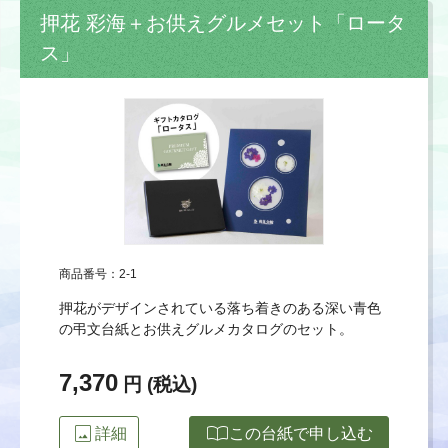
押花 彩海＋お供えグルメセット「ロータ
ス」
商品番号：2-1
押花がデザインされている落ち着きのある深い青色
の弔文台紙とお供えグルメカタログのセット。
7,370
円 (税込)
image
import_contacts
詳細
この台紙で申し込む