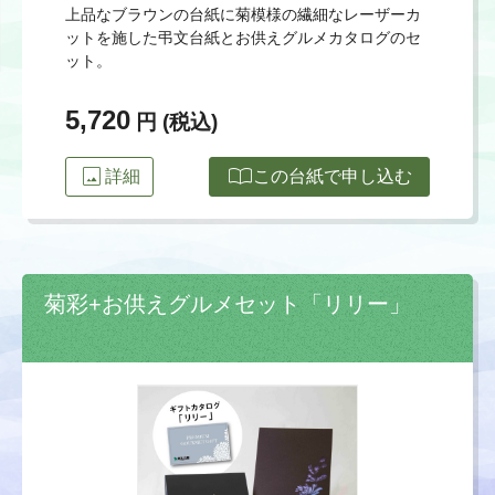
上品なブラウンの台紙に菊模様の繊細なレーザーカ
ットを施した弔文台紙とお供えグルメカタログのセ
ット。
5,720
円 (税込)
image
import_contacts
詳細
この台紙で申し込む
菊彩+お供えグルメセット「リリー」