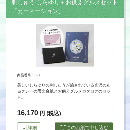
刺しゅう しらゆり＋お供えグルメセット
「カーネーション」
商品番号：3-3
美しいしらゆりの刺しゅうが施されている光沢のあ
るグレーの弔文台紙とお供えグルメカタログのセッ
ト。
16,170
円 (税込)
image
import_contacts
詳細
この台紙で申し込む