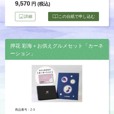
9,570
円 (税込)
image
import_contacts
詳細
この台紙で申し込む
押花 彩海＋お供えグルメセット「カーネ
ーション」
商品番号：2-3