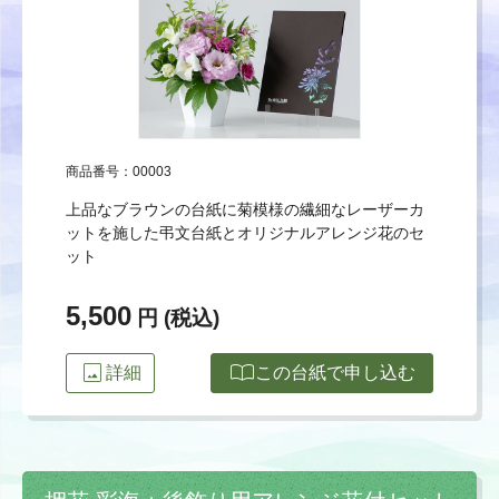
商品番号：00003
上品なブラウンの台紙に菊模様の繊細なレーザーカ
ットを施した弔文台紙とオリジナルアレンジ花のセ
ット
5,500
円 (税込)
image
import_contacts
詳細
この台紙で申し込む