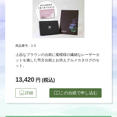
商品番号：1-3
上品なブラウンの台紙に菊模様の繊細なレーザーカ
ットを施した弔文台紙とお供えグルメカタログのセ
ット。
13,420
円 (税込)
image
import_contacts
詳細
この台紙で申し込む