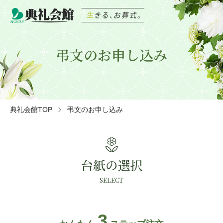
弔文のお申し込み
典礼会館TOP
弔文のお申し込み
local_florist
台紙の選択
SELECT
3