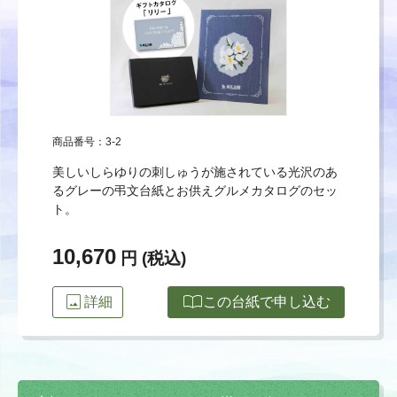
商品番号：3-2
美しいしらゆりの刺しゅうが施されている光沢のあ
るグレーの弔文台紙とお供えグルメカタログのセッ
ト。
10,670
円 (税込)
image
import_contacts
詳細
この台紙で申し込む