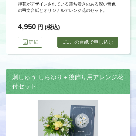
押花がデザインされている落ち着きのある深い青色
の弔文台紙とオリジナルアレンジ花のセット。
4,950
円 (税込)
image
import_contacts
詳細
この台紙で申し込む
刺しゅう しらゆり＋後飾り用アレンジ花
付セット