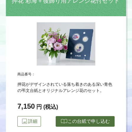
押花 彩海＋後飾り用アレンジ花付セット
商品番号：
押花がデザインされている落ち着きのある深い青色
の弔文台紙とオリジナルアレンジ花のセット。
7,150
円 (税込)
image
import_contacts
詳細
この台紙で申し込む