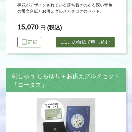
押花がデザインされている落ち着きのある深い青色
の弔文台紙とお供えグルメカタログのセット。
15,070
円 (税込)
image
import_contacts
詳細
この台紙で申し込む
刺しゅう しらゆり＋お供えグルメセット
「ロータス」