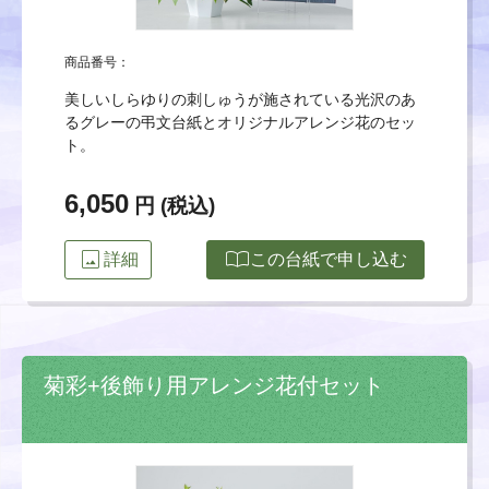
商品番号：
美しいしらゆりの刺しゅうが施されている光沢のあ
るグレーの弔文台紙とオリジナルアレンジ花のセッ
ト。
6,050
円 (税込)
image
import_contacts
詳細
この台紙で申し込む
菊彩+後飾り用アレンジ花付セット