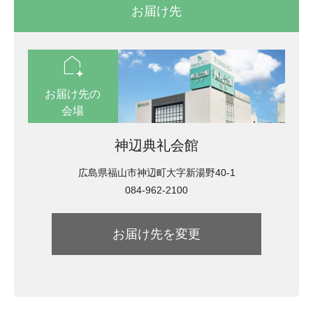
お届け先
location_automation
お届け先の
会場
神辺典礼会館
広島県福山市神辺町大字新湯野40-1
084-962-2100
お届け先を変更