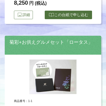
8,250
円 (税込)
image
import_contacts
詳細
この台紙で申し込む
菊彩+お供えグルメセット「ロータス」
商品番号：1-1