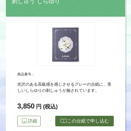
刺しゅう しらゆり
商品番号：
光沢のある高級感を感じさせるグレーの台紙に、美
しいしらゆりの刺しゅうが施されています。
3,850
円 (税込)
image
import_contacts
詳細
この台紙で申し込む