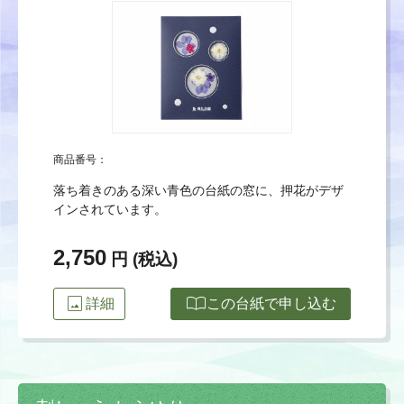
商品番号：
落ち着きのある深い青色の台紙の窓に、押花がデザ
インされています。
2,750
円 (税込)
image
import_contacts
詳細
この台紙で申し込む