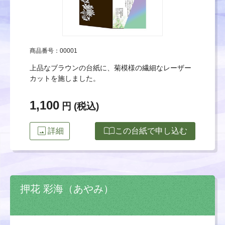
商品番号：00001
上品なブラウンの台紙に、菊模様の繊細なレーザー
カットを施しました。
1,100
円 (税込)
image
import_contacts
詳細
この台紙で申し込む
押花 彩海（あやみ）