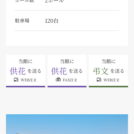
2ホール
ホール数
特定商取引法に関する表示
個人情報の取り扱いについて
120台
駐車場
サイトマップ
当館に
当館に
当館に
供花
供花
弔文
を送る
を送る
を送る
devices
fax
devices
WEB注文
FAX注文
WEB注文