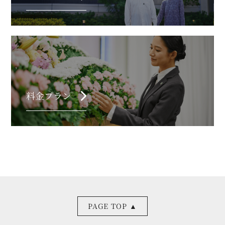
chevron_right
料金プラン
PAGE TOP ▲