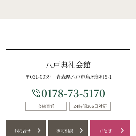
八戸典礼会館
〒031-0039
青森県八戸市鳥屋部町5-1
0178-73-5170
phone_in_talk
会館直通
24時間365日対応
chevron_right
chevron_right
chevron_right
お問合せ
事前相談
お急ぎ