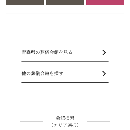
chevron_right
青森県の葬儀会館を見る
chevron_right
他の葬儀会館を探す
会館検索
（エリア選択）