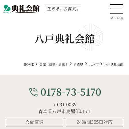
八戸典礼会館
0120-04-05-06
HOME
会館（斎場）を探す
青森県
八戸市
八戸典礼会館
サイト内検索
0178-73-5170
phone_in_talk
〒031-0039
生きる、お葬式
青森県八戸市鳥屋部町5-1
会館直通
24時間365日対応
会館（斎場）を探す