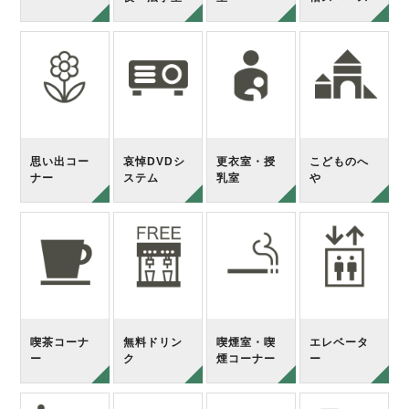
思い出コー
哀悼DVDシ
更衣室・授
こどものへ
ナー
ステム
乳室
や
喫茶コーナ
無料ドリン
喫煙室・喫
エレベータ
ー
ク
煙コーナー
ー