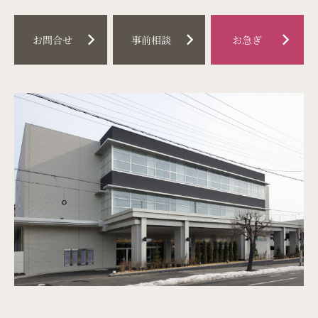
料金プラン
chevron_right
chevron_right
chevron_right
お問合せ
事前相談
お急ぎ
事前相談
はじめての葬儀
（喪主・ご遺族様）
はじめての葬儀
（参列者様）
イベント情報
お知らせ
お急ぎの方
お客様の声