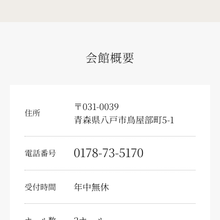
求人情報
会員様募集
会館概要
少額短期保険
葬儀の豆知識
〒031-0039
テレビコマーシャル
住所
青森県八戸市鳥屋部町5-1
お問い合わせ・資料請求
0178-73-5170
電話番号
事前相談予約
供花注文
年中無休
受付時間
弔文申込