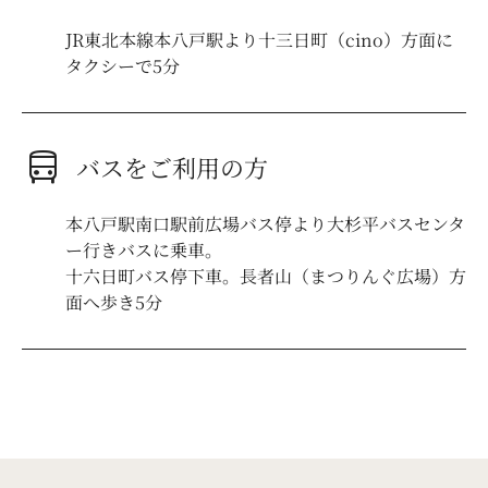
JR東北本線本八戸駅より十三日町（cino）方面に
タクシーで5分
directions_bus
バスをご利用の方
本八戸駅南口駅前広場バス停より大杉平バスセンタ
ー行きバスに乗車。
十六日町バス停下車。長者山（まつりんぐ広場）方
面へ歩き5分