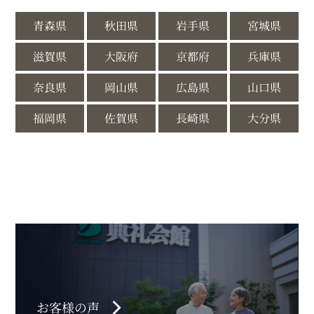
青森県
秋田県
岩手県
宮城県
滋賀県
大阪府
京都府
兵庫県
奈良県
岡山県
広島県
山口県
福岡県
佐賀県
長崎県
大分県
chevron_right
お客様の声