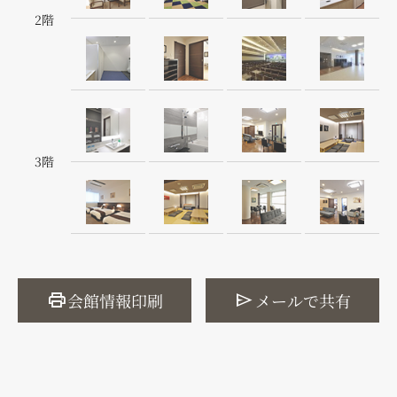
2階
3階
print
send
会館情報印刷
メールで共有