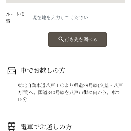
ルート検
索
search
行き先を調べる
directions_car
車でお越しの方
東北自動車道八戸ＩＣより県道29号線(久慈・八戸
方面)へ。国道340号線を八戸市街に向かう。車で
15分
train
電車でお越しの方