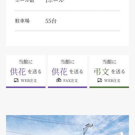
1ホール
ホール数
特定商取引法に関する表示
個人情報の取り扱いについて
55台
駐車場
サイトマップ
当館に
当館に
当館に
供花
供花
弔文
を送る
を送る
を送る
devices
fax
devices
WEB注文
FAX注文
WEB注文