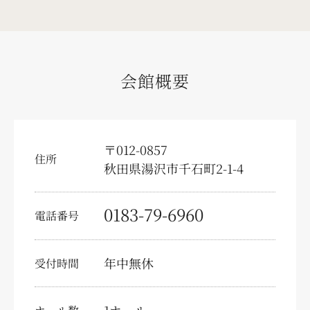
求人情報
会員様募集
会館概要
少額短期保険
葬儀の豆知識
〒012-0857
テレビコマーシャル
住所
秋田県湯沢市千石町2-1-4
お問い合わせ・資料請求
0183-79-6960
電話番号
事前相談予約
供花注文
年中無休
受付時間
弔文申込