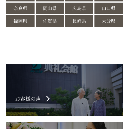
奈良県
岡山県
広島県
山口県
福岡県
佐賀県
長崎県
大分県
chevron_right
お客様の声