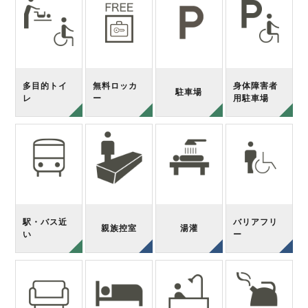
多目的トイ
無料ロッカ
身体障害者
駐車場
レ
ー
用駐車場
駅・バス近
バリアフリ
親族控室
湯灌
い
ー