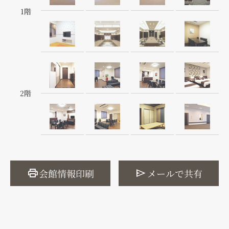
1階
2階
print
send
会館情報印刷
メールで共有