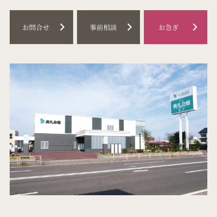
料金プラン
chevron_right
chevron_right
chevron_right
お問合せ
事前相談
お急ぎ
事前相談
はじめての葬儀
（喪主・ご遺族様）
はじめての葬儀
（参列者様）
イベント情報
お知らせ
お急ぎの方
お客様の声