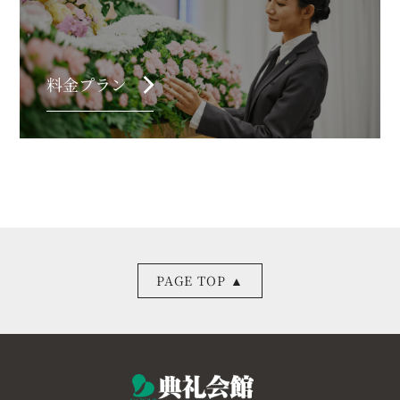
chevron_right
料金プラン
PAGE TOP ▲