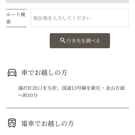
ルート検
索
search
行き先を調べる
directions_car
車でお越しの方
湯沢IC出口を左折、国道13号線を新庄・金山方面
へ約10分
train
電車でお越しの方