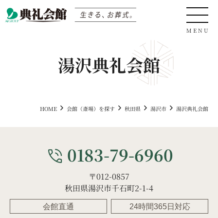
湯沢典礼会館
0120-04-05-06
HOME
会館（斎場）を探す
秋田県
湯沢市
湯沢典礼会館
サイト内検索
0183-79-6960
phone_in_talk
〒012-0857
生きる、お葬式
秋田県湯沢市千石町2-1-4
会館直通
24時間365日対応
会館（斎場）を探す