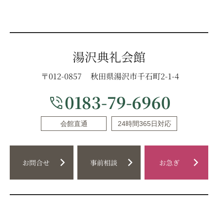
湯沢典礼会館
〒012-0857
秋田県湯沢市千石町2-1-4
0183-79-6960
phone_in_talk
会館直通
24時間365日対応
chevron_right
chevron_right
chevron_right
お問合せ
事前相談
お急ぎ