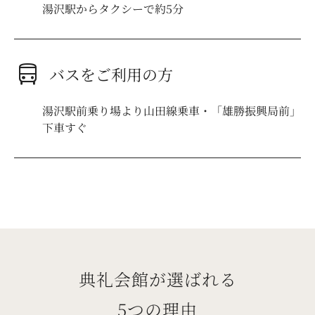
湯沢駅からタクシーで約5分
directions_bus
バスをご利用の方
湯沢駅前乗り場より山田線乗車・「雄勝振興局前」
下車すぐ
典礼会館が選ばれる
5つの理由