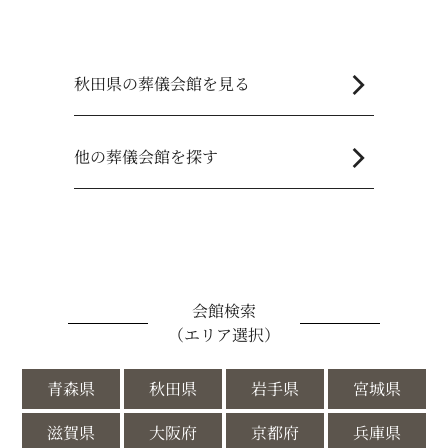
chevron_right
秋田県の葬儀会館を見る
chevron_right
他の葬儀会館を探す
会館検索
（エリア選択）
青森県
秋田県
岩手県
宮城県
滋賀県
大阪府
京都府
兵庫県